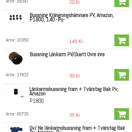
Artnr:
05097
20 Kr
Bussning Krängningshämnare PV, Amazon,
P1800, 140 -Pu-
Artnr:
10350
145 Kr
Bussning Länkarm PV/Duett Övre inre
Artnr:
17833
30 Kr
Länkarmsbussning fram + Tvärstag Bak Pv,
Amazon
P1800
Artnr:
05735
35 Kr
Öv/ Ne länkarmsbussning fram + Tvärstag Bak