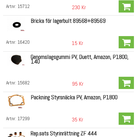
Artnr:
15712
230 Kr
Bricka för lagerbult 89568+89569
Artnr:
16420
15 Kr
Genomslagsgummi PV, Duett, Amazon, P1800,
140
Artnr:
15682
95 Kr
Packning Styrsnäcka PV, Amazon, P1800
Artnr:
17299
35 Kr
Rep.sats Styrinrättning ZF 444