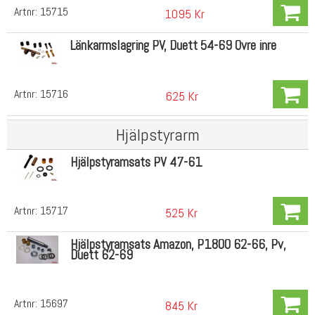
Artnr:
15715
1095 Kr
Länkarmslagring PV, Duett 54-69 Övre inre
Artnr:
15716
625 Kr
Hjälpstyrarm
Hjälpstyramsats PV 47-61
Artnr:
15717
525 Kr
Hjälpstyramsats Amazon, P1800 62-66, Pv,
Duett 62-69
Artnr:
15697
845 Kr