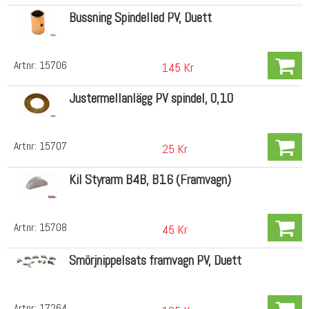
Bussning Spindelled PV, Duett
Artnr:
15706
145 Kr
Justermellanlägg PV spindel, 0,10
Artnr:
15707
25 Kr
Kil Styrarm B4B, B16 (Framvagn)
Artnr:
15708
45 Kr
Smörjnippelsats framvagn PV, Duett
Artnr:
17264