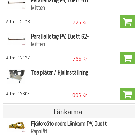
Parallellstag PV, Duett -61
Mitten
Artnr:
12178
725 Kr
Parallellstag PV, Duett 62-
Mitten
Artnr:
12177
765 Kr
Toe plåtar / Hjulinställning
Artnr:
17604
895 Kr
Länkarmar
Fjädersäte nedre Länkarm PV, Duett
Repplåt