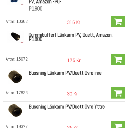
Pv, Amazon -Pu-
P1800
Artnr:
10362
315 Kr
Gummibuffert Länkarm PV, Duett, Amazon,
P1800
Artnr:
15672
175 Kr
Bussning Länkarm PV/Duett Övre inre
Artnr:
17833
30 Kr
Bussning Länkarm PV/Duett Övre Yttre
Artnr:
19377
35 Kr