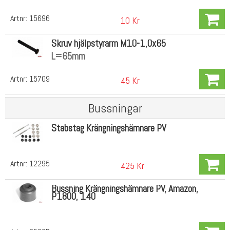
Artnr:
15696
10 Kr
Skruv hjälpstyrarm M10-1,0x65
L=65mm
Artnr:
15709
45 Kr
Bussningar
Stabstag Krängningshämnare PV
Artnr:
12295
425 Kr
Bussning Krängningshämnare PV, Amazon,
P1800, 140