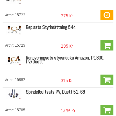
Artnr:
15722
275 Kr
Rep.sats Styrinrättning 544
Artnr:
15723
295 Kr
Renoveringsats styrsnäcka Amazon, P1800,
Pv/Duett
Artnr:
15692
315 Kr
Spindelbultsats PV, Duett 51-68
Artnr:
15705
1495 Kr