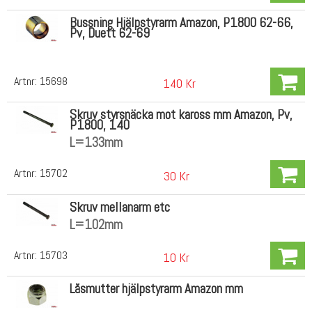
Bussning Hjälpstyrarm Amazon, P1800 62-66,
Pv, Duett 62-69
Artnr:
15698
140 Kr
Skruv styrsnäcka mot kaross mm Amazon, Pv,
P1800, 140
L=133mm
Artnr:
15702
30 Kr
Skruv mellanarm etc
L=102mm
Artnr:
15703
10 Kr
Låsmutter hjälpstyrarm Amazon mm