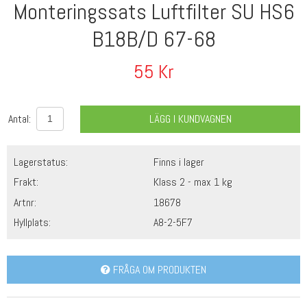
Monteringssats Luftfilter SU HS6
B18B/D 67-68
55
Kr
Antal:
LÄGG I KUNDVAGNEN
Lagerstatus:
Finns i lager
Frakt:
Klass 2 - max 1 kg
Artnr:
18678
Hyllplats:
A8-2-5F7
FRÅGA OM PRODUKTEN