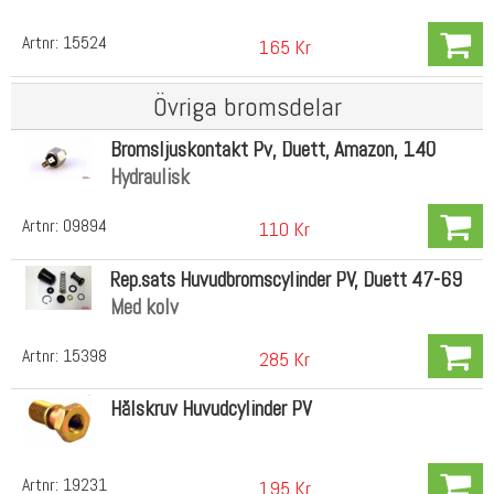
Artnr:
15524
165 Kr
Övriga bromsdelar
Bromsljuskontakt Pv, Duett, Amazon, 140
Hydraulisk
Artnr:
09894
110 Kr
Rep.sats Huvudbromscylinder PV, Duett 47-69
Med kolv
Artnr:
15398
285 Kr
Hålskruv Huvudcylinder PV
Artnr:
19231
195 Kr