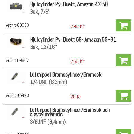
Hjulcylinder Pv, Duett, Amazon 47-58
Bak, 7/8''
Artnr:
09833
295 Kr
Hjulcylinder Pv, Duett 58- Amazon 59~61
Bak, 13/16''
Artnr:
09867
265 Kr
Luftnippel Bromscylinder/Bromsok
1/4 UNF (6,3mm)
Artnr:
15493
20 Kr
Luftnippel Bromscylinder/Bromsok och
slavcylinder etc
3/8UNF (9,4mm)