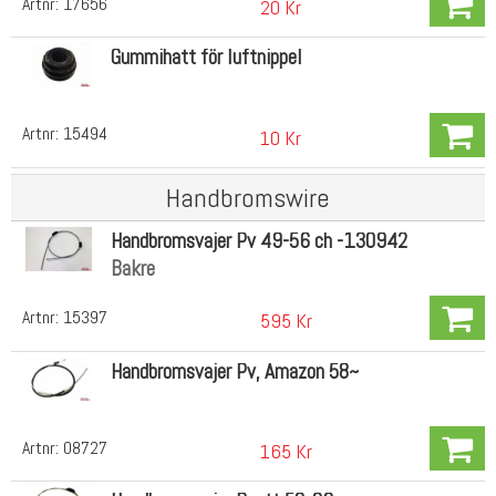
Artnr:
17656
20 Kr
Gummihatt för luftnippel
Artnr:
15494
10 Kr
Handbromswire
Handbromsvajer Pv 49-56 ch -130942
Bakre
Artnr:
15397
595 Kr
Handbromsvajer Pv, Amazon 58~
Artnr:
08727
165 Kr