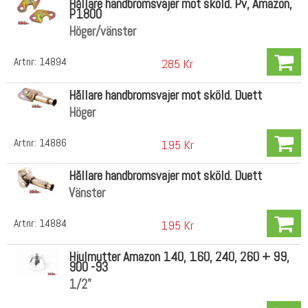
Hållare handbromsvajer mot sköld. Pv, Amazon,
P1800
Höger/vänster
Artnr:
14894
285 Kr
Hållare handbromsvajer mot sköld. Duett
Höger
Artnr:
14886
195 Kr
Hållare handbromsvajer mot sköld. Duett
Vänster
Artnr:
14884
195 Kr
Hjulmutter Amazon 140, 160, 240, 260 + 99,
900 -93
1/2"