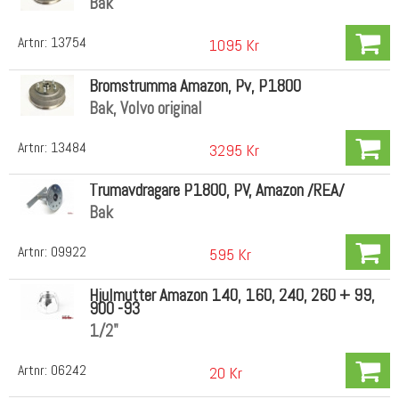
Bak
Artnr:
13754
1095 Kr
Bromstrumma Amazon, Pv, P1800
Bak, Volvo original
Artnr:
13484
3295 Kr
Trumavdragare P1800, PV, Amazon /REA/
Bak
Artnr:
09922
595 Kr
Hjulmutter Amazon 140, 160, 240, 260 + 99,
900 -93
1/2"
Artnr:
06242
20 Kr