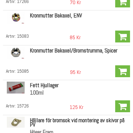
Artnr:
17266
70 Kr
Kronmutter Bakaxel, ENV
Artnr:
15083
85 Kr
Kronmutter Bakaxel/Bromstrumma, Spicer
Artnr:
15085
95 Kr
Fett Hjullager
100ml
Artnr:
15726
125 Kr
Hållare för bromsok vid montering av skivor på
PV
Höger Fram