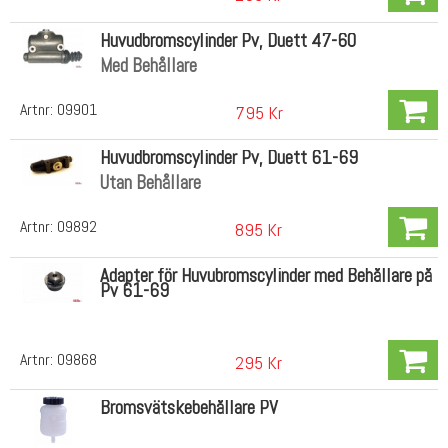
Huvudbromscylinder Pv, Duett 47-60
Med Behållare
Artnr:
09901
795 Kr
Huvudbromscylinder Pv, Duett 61-69
Utan Behållare
Artnr:
09892
895 Kr
Adapter för Huvubromscylinder med Behållare på
Pv 61-69
Artnr:
09868
295 Kr
Bromsvätskebehållare PV