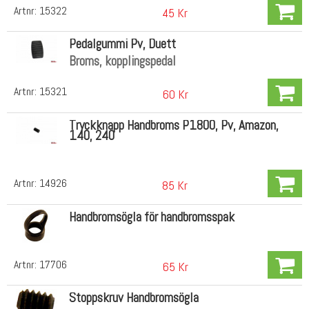
Artnr:
15322
45 Kr
Pedalgummi Pv, Duett
Broms, kopplingspedal
Artnr:
15321
60 Kr
Tryckknapp Handbroms P1800, Pv, Amazon,
140, 240
Artnr:
14926
85 Kr
Handbromsögla för handbromsspak
Artnr:
17706
65 Kr
Stoppskruv Handbromsögla