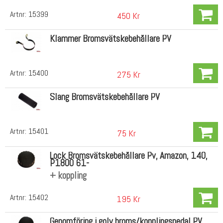
Artnr:
15399
450 Kr
Klammer Bromsvätskebehållare PV
Artnr:
15400
275 Kr
Slang Bromsvätskebehållare PV
Artnr:
15401
75 Kr
Lock Bromsvätskebehållare Pv, Amazon, 140,
P1800 61-
+ koppling
Artnr:
15402
195 Kr
Genomföring i golv broms/kopplingspedal PV,