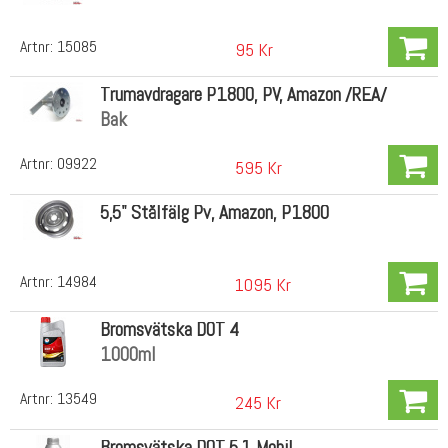
Artnr:
15085
95 Kr
Trumavdragare P1800, PV, Amazon /REA/
Bak
Artnr:
09922
595 Kr
5,5" Stålfälg Pv, Amazon, P1800
Artnr:
14984
1095 Kr
Bromsvätska DOT 4
1000ml
Artnr:
13549
245 Kr
Bromsvätska DOT 5.1 Mobil