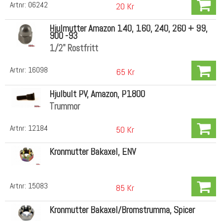
Artnr:
06242
20 Kr
Hjulmutter Amazon 140, 160, 240, 260 + 99,
900 -93
1/2" Rostfritt
Artnr:
16098
65 Kr
Hjulbult PV, Amazon, P1800
Trummor
Artnr:
12184
50 Kr
Kronmutter Bakaxel, ENV
Artnr:
15083
85 Kr
Kronmutter Bakaxel/Bromstrumma, Spicer