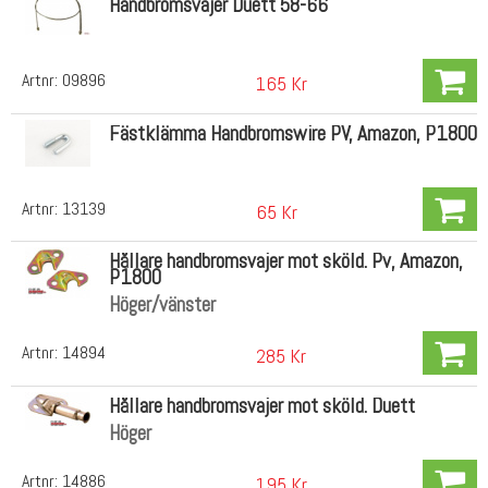
Handbromsvajer Duett 58-66
Artnr:
09896
165 Kr
Fästklämma Handbromswire PV, Amazon, P1800
Artnr:
13139
65 Kr
Hållare handbromsvajer mot sköld. Pv, Amazon,
P1800
Höger/vänster
Artnr:
14894
285 Kr
Hållare handbromsvajer mot sköld. Duett
Höger
Artnr:
14886
195 Kr