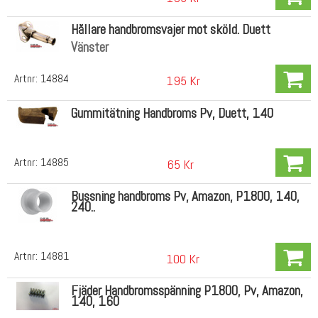
Hållare handbromsvajer mot sköld. Duett
Vänster
Artnr:
14884
195 Kr
Gummitätning Handbroms Pv, Duett, 140
Artnr:
14885
65 Kr
Bussning handbroms Pv, Amazon, P1800, 140,
240..
Artnr:
14881
100 Kr
Fjäder Handbromsspänning P1800, Pv, Amazon,
140, 160