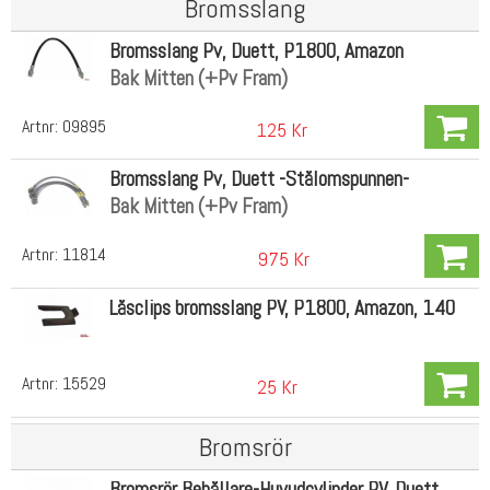
Bromsslang
Bromsslang Pv, Duett, P1800, Amazon
Bak Mitten (+Pv Fram)
Artnr:
09895
125 Kr
Bromsslang Pv, Duett -Stålomspunnen-
Bak Mitten (+Pv Fram)
Artnr:
11814
975 Kr
Låsclips bromsslang PV, P1800, Amazon, 140
Artnr:
15529
25 Kr
Bromsrör
Bromsrör Behållare-Huvudcylinder PV, Duett