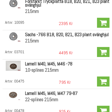
Förstärkt Tryckplatta B18, B20, B21, B23 plant
svänghjul
215mm
Artnr:
10095
2395 Kr
Sachs -766 B18, B20, B21, B23 plant svänghjul
215mm
Artnr:
03701
4495 Kr
Lamell M40, M45, M46 -78
10-splines 215mm
Artnr:
00475
795 Kr
Lamell M45, M46, M47 79-87
22-splines 215mm
Artnr:
00478
925 Kr