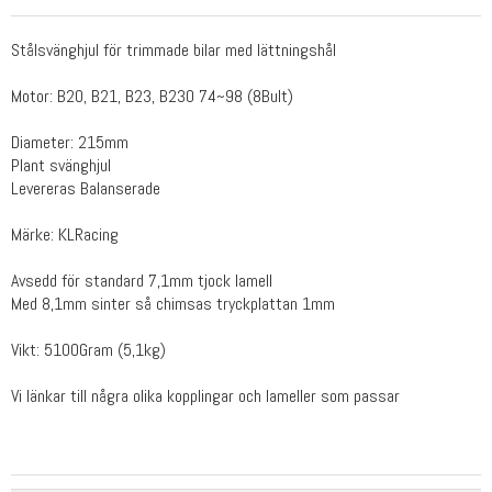
Stålsvänghjul för trimmade bilar med lättningshål
Motor: B20, B21, B23, B230 74~98 (8Bult)
Diameter: 215mm
Plant svänghjul
Levereras Balanserade
Märke: KLRacing
Avsedd för standard 7,1mm tjock lamell
Med 8,1mm sinter så chimsas tryckplattan 1mm
Vikt: 5100Gram (5,1kg)
Vi länkar till några olika kopplingar och lameller som passar