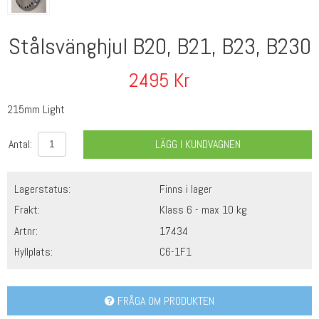
Stålsvänghjul B20, B21, B23, B230
2495
Kr
215mm Light
Antal:
LÄGG I KUNDVAGNEN
Lagerstatus:
Finns i lager
Frakt:
Klass 6 - max 10 kg
Artnr:
17434
Hyllplats:
C6-1F1
FRÅGA OM PRODUKTEN