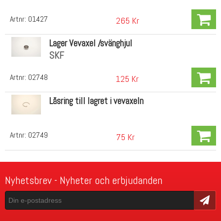
Artnr:
01427
265 Kr
Lager Vevaxel /svänghjul
SKF
Artnr:
02748
125 Kr
Låsring till lagret i vevaxeln
Artnr:
02749
75 Kr
Nyhetsbrev - Nyheter och erbjudanden
Skicka