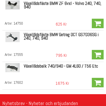
Växellådsfäste BMW ZF 6vxl - Volvo 240, 740,
940
Artnr:
14750
625 Kr
Växellådsfäste BMW Getrag DCT GS7D36SG i
240, 740, 940
Artnr:
17555
795 Kr
Växellådsbalk 740/940 - GM 4L60 / T56 Etc
Artnr:
17602
1675 Kr
Nyhetsbrev - Nyheter och erbjudanden