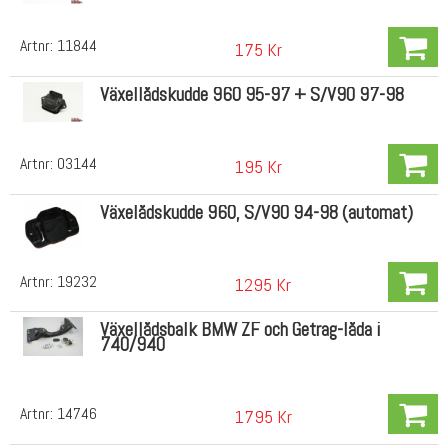
Artnr:
11844
175 Kr
Växellådskudde 960 95-97 + S/V90 97-98
Artnr:
03144
195 Kr
Växelådskudde 960, S/V90 94-98 (automat)
Artnr:
19232
1295 Kr
Växellådsbalk BMW ZF och Getrag-låda i
740/940
Artnr:
14746
1795 Kr