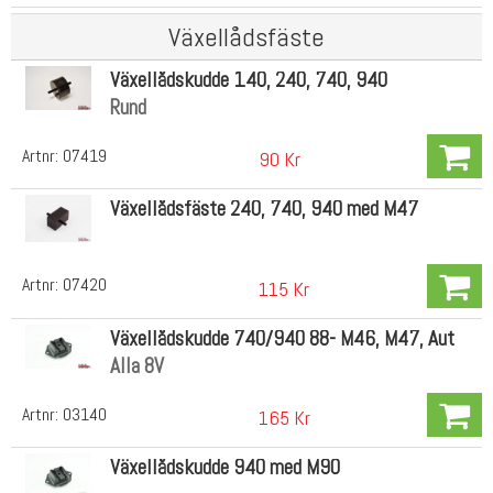
Växellådsfäste
Växellådskudde 140, 240, 740, 940
Rund
Artnr:
07419
90 Kr
Växellådsfäste 240, 740, 940 med M47
Artnr:
07420
115 Kr
Växellådskudde 740/940 88- M46, M47, Aut
Alla 8V
Artnr:
03140
165 Kr
Växellådskudde 940 med M90