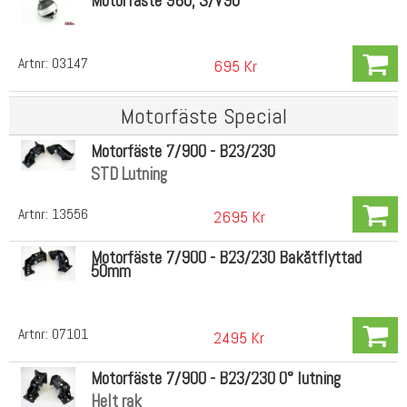
Motorfäste 960, S/V90
Artnr:
03147
695 Kr
Motorfäste Special
Motorfäste 7/900 - B23/230
STD Lutning
Artnr:
13556
2695 Kr
Motorfäste 7/900 - B23/230 Bakåtflyttad
50mm
Artnr:
07101
2495 Kr
Motorfäste 7/900 - B23/230 0° lutning
Helt rak