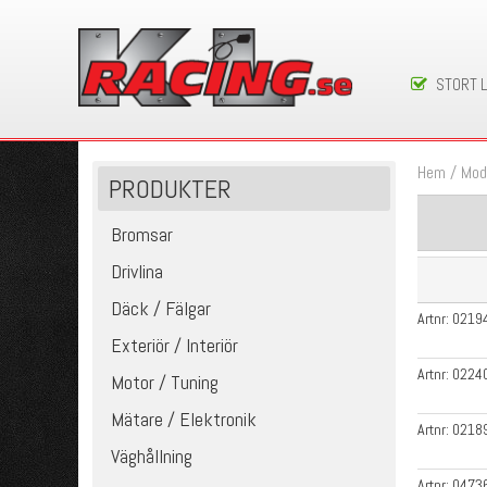
STORT 
Hem
/
Mod
PRODUKTER
Bromsar
Drivlina
Däck / Fälgar
Artnr:
0219
Exteriör / Interiör
Artnr:
0224
Motor / Tuning
Mätare / Elektronik
Artnr:
0218
Väghållning
Artnr:
0473