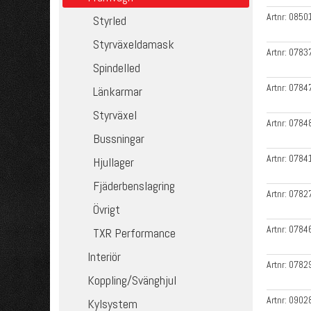
Artnr:
0850
Styrled
Styrväxeldamask
Artnr:
0783
Spindelled
Artnr:
0784
Länkarmar
Styrväxel
Artnr:
0784
Bussningar
Artnr:
0784
Hjullager
Fjäderbenslagring
Artnr:
0782
Övrigt
Artnr:
0784
TXR Performance
Interiör
Artnr:
0782
Koppling/Svänghjul
Artnr:
0902
Kylsystem