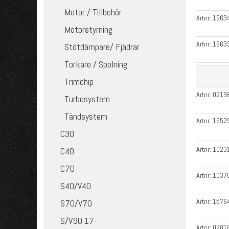
Motor / Tillbehör
Artnr:
1963
Motorstyrning
Artnr:
1963
Stötdämpare/ Fjädrar
Torkare / Spolning
Trimchip
Artnr:
0219
Turbosystem
Tändsystem
Artnr:
1952
C30
Artnr:
1023
C40
C70
Artnr:
1037
S40/V40
Artnr:
1576
S70/V70
S/V90 17-
Artnr:
0281