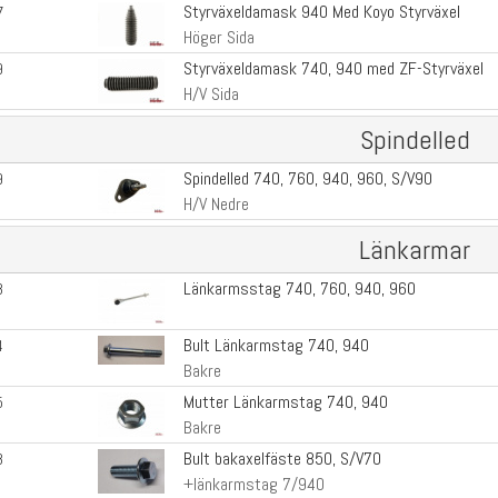
Styrväxeldamask 940 Med Koyo Styrväxel
7
Höger Sida
Styrväxeldamask 740, 940 med ZF-Styrväxel
9
H/V Sida
Spindelled
Spindelled 740, 760, 940, 960, S/V90
9
H/V Nedre
Länkarmar
Länkarmsstag 740, 760, 940, 960
8
Bult Länkarmstag 740, 940
4
Bakre
Mutter Länkarmstag 740, 940
5
Bakre
Bult bakaxelfäste 850, S/V70
8
+länkarmstag 7/940