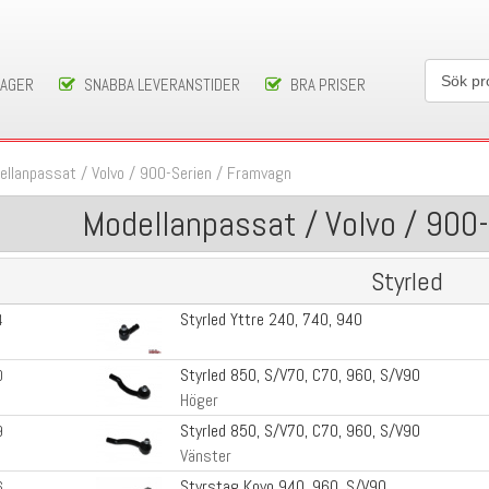
LAGER
SNABBA LEVERANSTIDER
BRA PRISER
ellanpassat
/
Volvo
/
900-Serien
/
Framvagn
Modellanpassat / Volvo / 900
Styrled
Styrled Yttre 240, 740, 940
4
Styrled 850, S/V70, C70, 960, S/V90
0
Höger
Styrled 850, S/V70, C70, 960, S/V90
9
Vänster
Styrstag Koyo 940, 960, S/V90
6