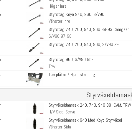
Höger inre
Styrstag Koyo 940, 960, S/V90
5
Vänster inre
Styrstag 740, 760, 940, 960 88-93 Camgear
1
S/V90 97-98
Styrstag 740, 760, 940, 960, S/V90 ZF
1
Styrstag 960, S/V90 95-
5
Trw
Toe plåtar / Hjulinställning
4
Styrväxeldamas
Styrväxeldamask 240, 740, 940 88- CAM, TRW
7
H/V Sida, Servo
Styrväxeldamask 940 Med Koyo Styrväxel
7
Vänster Sida