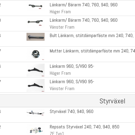
Länkarm/ Bärarm 740, 760, 940, 960
2
Höger Fram
Länkarm/ Bärarm 740, 760, 940, 960
8
Vänster Fram
Bult Länkarm, stötdämparfäste mm 240, 740,
6
Mutter Länkarm, stötdämparfäste mm 240, 74
7
Länkarm 960, S/V90 95-
6
Höger Fram
Länkarm 960, S/V90 95-
7
Vänster Fram
Styrväxel
Styrväxel 740, 940, 960
6
Repsats Styrväxel 240, 740, 940, 850
2
ZF Typ1