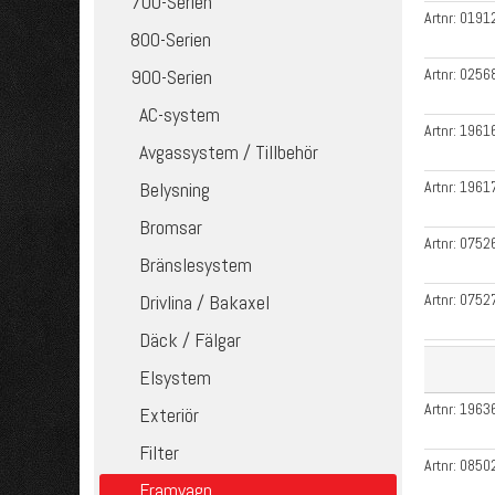
700-Serien
Artnr:
0191
800-Serien
900-Serien
Artnr:
0256
AC-system
Artnr:
1961
Avgassystem / Tillbehör
Belysning
Artnr:
1961
Bromsar
Artnr:
0752
Bränslesystem
Drivlina / Bakaxel
Artnr:
0752
Däck / Fälgar
Elsystem
Artnr:
1963
Exteriör
Filter
Artnr:
0850
Framvagn