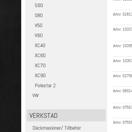
S60
Artnr:
0281
S80
V50
Artnr:
1033
V60
XC40
Artnr:
1039
XC60
Artnr:
1035
XC70
XC90
Artnr:
0279
Polestar 2
Artnr:
0801
VW
Artnr:
0756
VERKSTAD
Artnr:
0755
Däckmaskiner/ Tillbehör