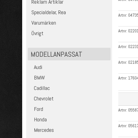
Reklam Artiklar
Specialdelar, Rea
Artnr:
0473
Varumärken
Artnr:
0220
Övrigt
Artnr:
0223
MODELLANPASSAT
Artnr:
0218
Audi
BMW
Artnr:
1760
Cadillac
Chevrolet
Ford
Artnr:
0558
Honda
Artnr:
0561
Mercedes