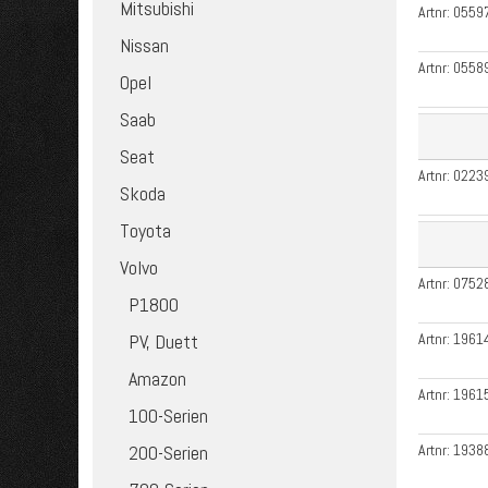
Mitsubishi
Artnr:
0559
Nissan
Artnr:
0558
Opel
Saab
Seat
Artnr:
0223
Skoda
Toyota
Volvo
Artnr:
0752
P1800
PV, Duett
Artnr:
1961
Amazon
Artnr:
1961
100-Serien
200-Serien
Artnr:
1938