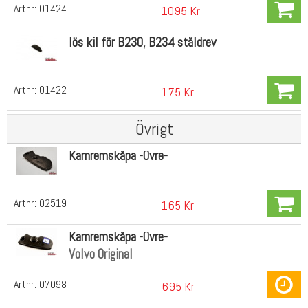
Artnr:
01424
1095 Kr
lös kil för B230, B234 ståldrev
Artnr:
01422
175 Kr
Övrigt
Kamremskåpa -Övre-
Artnr:
02519
165 Kr
Kamremskåpa -Övre-
Volvo Original
Artnr:
07098
695 Kr