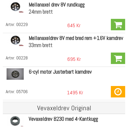
Mellanaxel drev 8V rundkugg
24mm brett
Artnr:
00229
645 Kr
Mellanaxeldrev 8V med bred rem +16V kamdrev
33mm brett
Artnr:
00228
695 Kr
6-cyl motor Justerbart kamdrev
Artnr:
05706
1495 Kr
Vevaxeldrev Original
Vevaxeldrev B230 med 4-Kantkugg