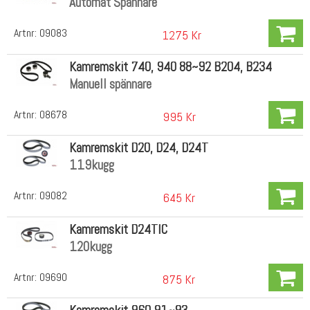
Automat Spännare
Artnr:
09083
1275 Kr
Kamremskit 740, 940 88~92 B204, B234
Manuell spännare
Artnr:
08678
995 Kr
Kamremskit D20, D24, D24T
119kugg
Artnr:
09082
645 Kr
Kamremskit D24TIC
120kugg
Artnr:
09690
875 Kr