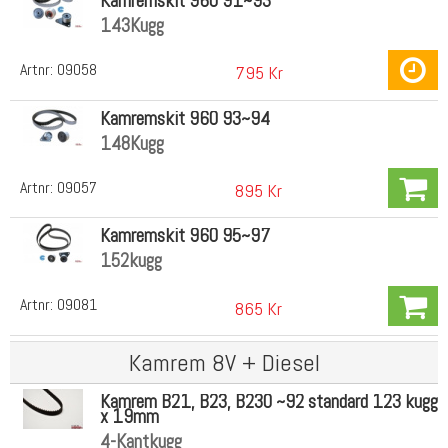
Kamremskit 960 91~93
143Kugg
Artnr:
09058
795 Kr
Kamremskit 960 93~94
148Kugg
Artnr:
09057
895 Kr
Kamremskit 960 95~97
152kugg
Artnr:
09081
865 Kr
Kamrem 8V + Diesel
Kamrem B21, B23, B230 ~92 standard 123 kugg
x 19mm
4-Kantkugg