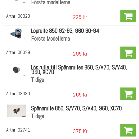
Första modellerna
Artnr:
08320
225 Kr
Löprulle 850 92-93, 960 90-94
Första Modellerna
Artnr:
06329
295 Kr
Lös rulle till Spännrullen 850, S/V70, S/V40,
960, XC70
Tidiga
Artnr:
08330
265 Kr
Spännrulle 850, S/V70, S/V40, 960, XC70
Tidiga
Artnr:
02741
375 Kr