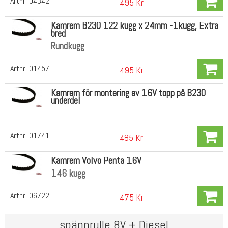
Artnr:
04342
495 Kr
Kamrem B230 122 kugg x 24mm -1kugg, Extra
bred
Rundkugg
Artnr:
01457
495 Kr
Kamrem för montering av 16V topp på B230
underdel
Artnr:
01741
485 Kr
Kamrem Volvo Penta 16V
146 kugg
Artnr:
06722
475 Kr
spännrulle 8V + Diesel