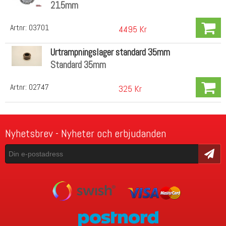
215mm
Artnr:
03701
4495 Kr
Urtrampningslager standard 35mm
Standard 35mm
Artnr:
02747
325 Kr
Nyhetsbrev - Nyheter och erbjudanden
Skicka