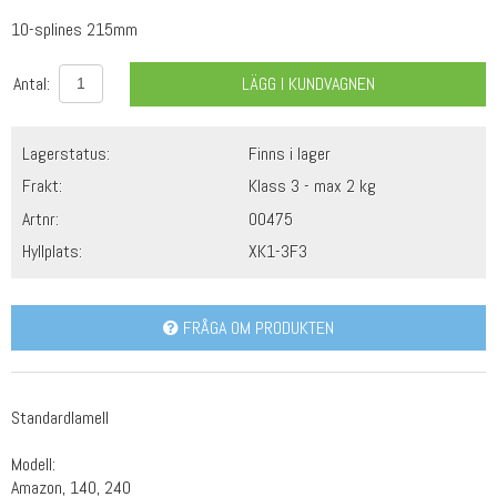
10-splines 215mm
Antal:
LÄGG I KUNDVAGNEN
Lagerstatus:
Finns i lager
Frakt:
Klass 3 - max 2 kg
Artnr:
00475
Hyllplats:
XK1-3F3
FRÅGA OM PRODUKTEN
Standardlamell
Modell:
Amazon, 140, 240