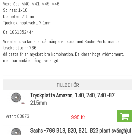
Växellåda: M40, M41, M45, M46
Splines: 1x10
Diameter: 215mm
Tjocklek ihoptryckt: 7,1mm
Oe: 1861352444
Vi säljer lösa lameller då många vill köra med Sachs Performance
tryckplatta nr 766,
då detta är en mycket bra kombination. De klarar högt vridmoment,
men har ändå en lång livslängd
TILLBEHÖR
Tryckplatta Amazon, 140, 240, 740 -87
215mm
Artnr:
03873
995 Kr
Sachs -766 B18, B20, B21, B23 plant svänghjul