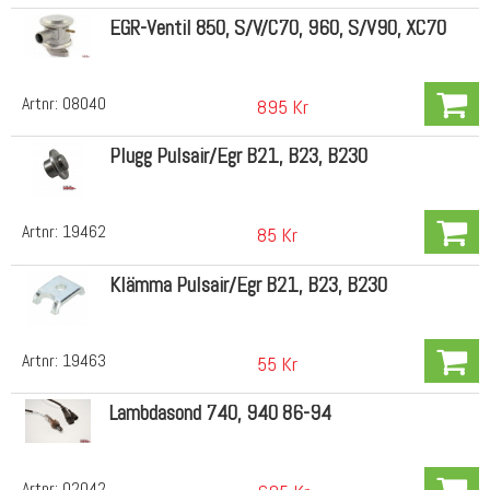
EGR-Ventil 850, S/V/C70, 960, S/V90, XC70
Artnr:
08040
895 Kr
Plugg Pulsair/Egr B21, B23, B230
Artnr:
19462
85 Kr
Klämma Pulsair/Egr B21, B23, B230
Artnr:
19463
55 Kr
Lambdasond 740, 940 86-94
Artnr:
02042