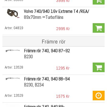
3995 Kr
Volvo 740/940 16v Extreme T4 /REA/
89x70mm =Turbofläns
Artnr:
04819
2995 Kr
Främre rör
Främre rör 740, 940 87~92
B230
Artnr:
13528
1295 Kr
Främre rör 740, 940 88~94
B230, B234
Artnr:
13529
1575 Kr
Främre rör 740, 940 89-