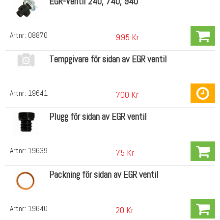
EGR-Ventil 240, 740, 940
Artnr:
08870
995 Kr
Tempgivare för sidan av EGR ventil
Artnr:
19641
700 Kr
Plugg för sidan av EGR ventil
Artnr:
19639
75 Kr
Packning för sidan av EGR ventil
Artnr:
19640
20 Kr