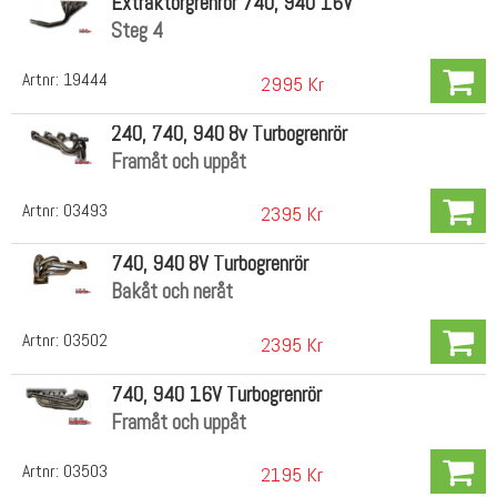
Extraktorgrenrör 740, 940 16V
Steg 4
Artnr:
19444
2995 Kr
240, 740, 940 8v Turbogrenrör
Framåt och uppåt
Artnr:
03493
2395 Kr
740, 940 8V Turbogrenrör
Bakåt och neråt
Artnr:
03502
2395 Kr
740, 940 16V Turbogrenrör
Framåt och uppåt
Artnr:
03503
2195 Kr