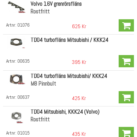
Volvo 16V grenrörsfläns
Rostfritt
Artnr:
01076
625 Kr
TD04 turbofläns Mitsubishi / KKK24
Artnr:
00635
395 Kr
TD04 turbofläns Mitsubishi/ KKK24
M8 Pinnbult
Artnr:
00637
425 Kr
TD04 Mitsubishi, KKK24 (Volvo)
Rostfritt
Artnr:
01015
435 Kr