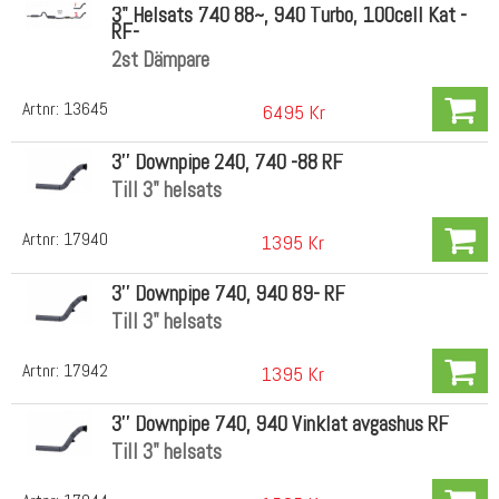
3" Helsats 740 88~, 940 Turbo, 100cell Kat -
RF-
2st Dämpare
Artnr:
13645
6495 Kr
3'' Downpipe 240, 740 -88 RF
Till 3" helsats
Artnr:
17940
1395 Kr
3'' Downpipe 740, 940 89- RF
Till 3" helsats
Artnr:
17942
1395 Kr
3'' Downpipe 740, 940 Vinklat avgashus RF
Till 3" helsats