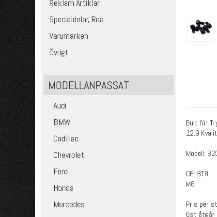
Reklam Artiklar
Specialdelar, Rea
Varumärken
Övrigt
MODELLANPASSAT
Audi
BMW
Bult för T
12:9 Kvali
Cadillac
Modell: B2
Chevrolet
Ford
OE: BT8
M8
Honda
Mercedes
Pris per s
6st åtgår