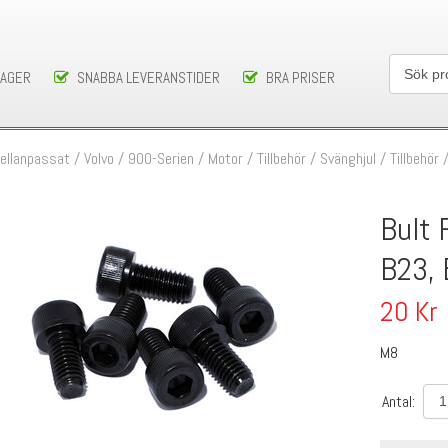
LAGER
SNABBA LEVERANSTIDER
BRA PRISER
ellanpassat
/
Volvo
/
900-Serien
/
Motor / Tillbehör
/
Svänghjul
/
Tillbehör
Bult 
B23, 
20
Kr
M8
Antal: