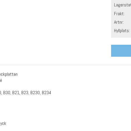
Lagersta
Frakt:
Artnr:
Hyllplats:
ryckplattan
té
0, B30, B21, B23, B230, B234
tyck