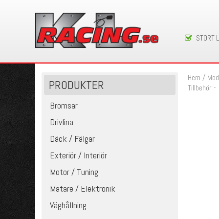
STORT 
Hem
/
Mod
PRODUKTER
Tillbehör -
Bromsar
Drivlina
Däck / Fälgar
Exteriör / Interiör
Motor / Tuning
Mätare / Elektronik
Väghållning