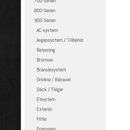
700-Serien
800-Serien
900-Serien
AC-system
Avgassystem / Tillbehör
Belysning
Bromsar
Bränslesystem
Drivlina / Bakaxel
Däck / Fälgar
Elsystem
Exteriör
Filter
Framvagn