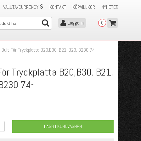
VALUTA/CURRENCY
KONTAKT
KÖPVILLKOR
NYHETER
Logga in
0
/
Bult För Tryckplatta B20,B30, B21, B23, B230 74- |
För Tryckplatta B20,B30, B21,
B230 74-
LÄGG I KUNDVAGNEN