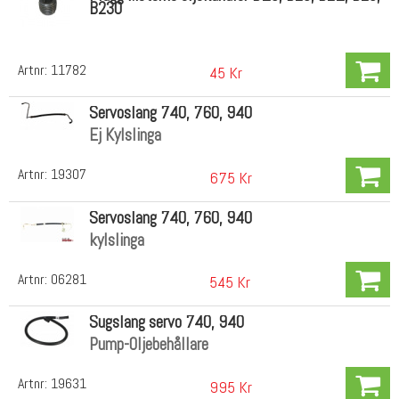
B230
Artnr:
11782
45 Kr
Servoslang 740, 760, 940
Ej Kylslinga
Artnr:
19307
675 Kr
Servoslang 740, 760, 940
kylslinga
Artnr:
06281
545 Kr
Sugslang servo 740, 940
Pump-Oljebehållare
Artnr:
19631
995 Kr