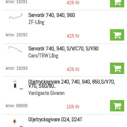
Artnr:
19291
425 Kr
Servorör 740, 940, 960
ZF-Lång
Artnr:
19292
425 Kr
Servorör 740, 940, S/V/C70, S/V90
Cam/TRW Lång
Artnr:
19293
425 Kr
Oljetrycksgivare 240, 740, 940, 850,S/V70,
V70, S60/80..
Vanligaste Givaren
Artnr:
06609
105 Kr
Oljetrycksgivare D24, D24T