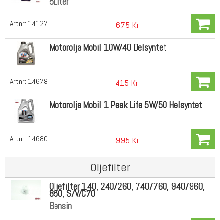
5Liter
Artnr:
14127
675 Kr
Motorolja Mobil 10W/40 Delsyntet
Artnr:
14678
415 Kr
Motorolja Mobil 1 Peak Life 5W/50 Helsyntet
Artnr:
14680
995 Kr
Oljefilter
Oljefilter 140, 240/260, 740/760, 940/960,
850, S/V/C70
Bensin