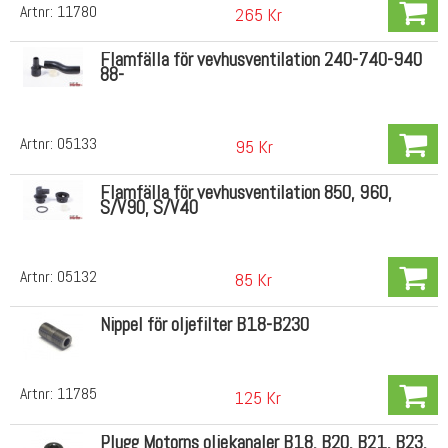
Artnr:
11780
265 Kr
Flamfälla för vevhusventilation 240-740-940
88-
Artnr:
05133
95 Kr
Flamfälla för vevhusventilation 850, 960,
S/V90, S/V40
Artnr:
05132
85 Kr
Nippel för oljefilter B18-B230
Artnr:
11785
125 Kr
Plugg Motorns oljekanaler B18, B20, B21, B23,