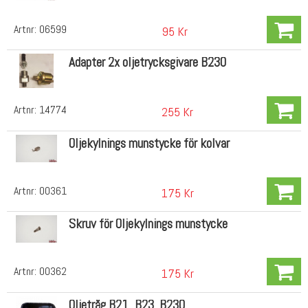
Artnr:
06599
95 Kr
Adapter 2x oljetrycksgivare B230
Artnr:
14774
255 Kr
Oljekylnings munstycke för kolvar
Artnr:
00361
175 Kr
Skruv för Oljekylnings munstycke
Artnr:
00362
175 Kr
Oljetråg B21, B23, B230