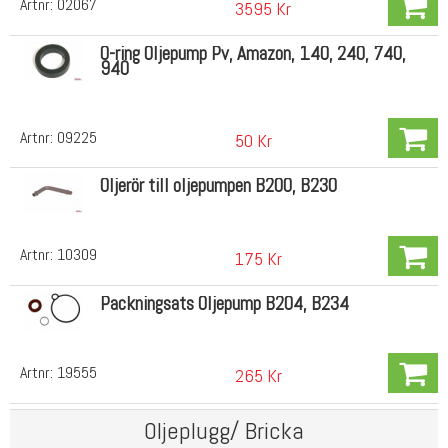
Artnr:
02067
3595 Kr
O-ring Oljepump Pv, Amazon, 140, 240, 740,
940
Artnr:
09225
50 Kr
Oljerör till oljepumpen B200, B230
Artnr:
10309
175 Kr
Packningsats Oljepump B204, B234
Artnr:
19555
265 Kr
Oljeplugg/ Bricka