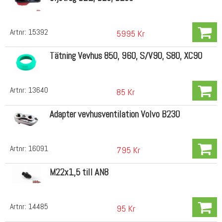
Artnr:
15392
5995 Kr
Tätning Vevhus 850, 960, S/V90, S80, XC90
Artnr:
13640
85 Kr
Adapter vevhusventilation Volvo B230
Artnr:
16091
795 Kr
M22x1,5 till AN8
Artnr:
14485
95 Kr