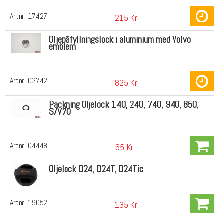
Artnr:
17427
215 Kr
Oljepåfyllningslock i aluminium med Volvo
emblem
Artnr:
02742
825 Kr
Packning Oljelock 140, 240, 740, 940, 850,
S/V70
Artnr:
04448
65 Kr
Oljelock D24, D24T, D24Tic
Artnr:
19052
135 Kr