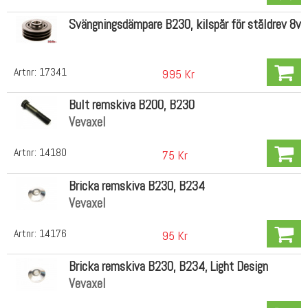
Svängningsdämpare B230, kilspår för ståldrev 8v
Artnr:
17341
995 Kr
Bult remskiva B200, B230
Vevaxel
Artnr:
14180
75 Kr
Bricka remskiva B230, B234
Vevaxel
Artnr:
14176
95 Kr
Bricka remskiva B230, B234, Light Design
Vevaxel