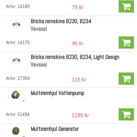
Artnr:
14180
75 Kr
Bricka remskiva B230, B234
Vevaxel
Artnr:
14176
95 Kr
Bricka remskiva B230, B234, Light Design
Vevaxel
Artnr:
17354
115 Kr
Multiremhjul Vattenpump
Artnr:
01494
1295 Kr
Multiremhjul Generator