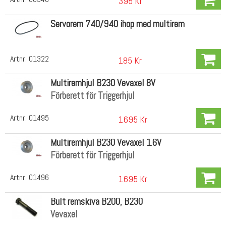
395 Kr
Servorem 740/940 ihop med multirem
Artnr:
01322
185 Kr
Multiremhjul B230 Vevaxel 8V
Förberett för Triggerhjul
Artnr:
01495
1695 Kr
Multiremhjul B230 Vevaxel 16V
Förberett för Triggerhjul
Artnr:
01496
1695 Kr
Bult remskiva B200, B230
Vevaxel