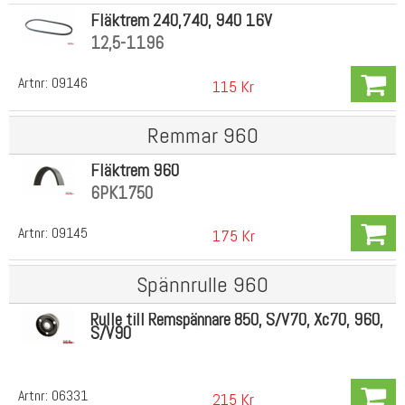
Fläktrem 240,740, 940 16V
12,5-1196
Artnr:
09146
115 Kr
Remmar 960
Fläktrem 960
6PK1750
Artnr:
09145
175 Kr
Spännrulle 960
Rulle till Remspännare 850, S/V70, Xc70, 960,
S/V90
Artnr:
06331
215 Kr