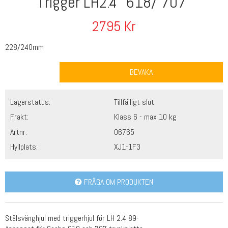
Trigger LH2.4 "618/ 707"
2795
Kr
228/240mm
BEVAKA
Lagerstatus:
Tillfälligt slut
Frakt:
Klass 6 - max 10 kg
Artnr:
06765
Hyllplats:
XJ1-1F3
FRÅGA OM PRODUKTEN
Stålsvänghjul med triggerhjul för LH 2.4 89-