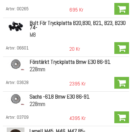
Artnr:
00265
695 Kr
Bult För Tryckplatta B20,B30, B21, B23, B230
74-
M8
Artnr:
06601
20 Kr
Förstärkt Tryckplatta Bmw E30 86-91
228mm
Artnr:
03628
2395 Kr
Sachs -618 Bmw E30 86-91
228mm
Artnr:
03709
4395 Kr
Lamell M45, M46, M47 85-