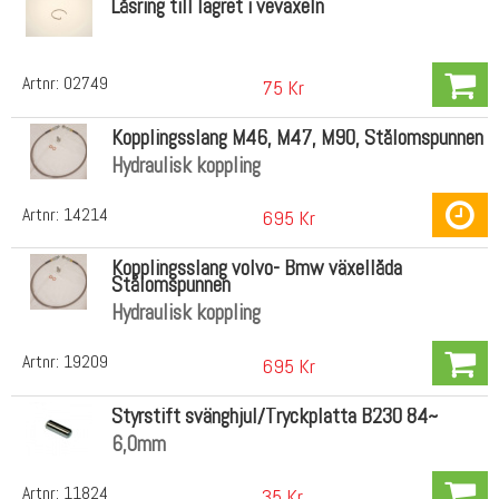
Låsring till lagret i vevaxeln
Artnr:
02749
75 Kr
Kopplingsslang M46, M47, M90, Stålomspunnen
Hydraulisk koppling
Artnr:
14214
695 Kr
Kopplingsslang volvo- Bmw växellåda
Stålomspunnen
Hydraulisk koppling
Artnr:
19209
695 Kr
Styrstift svänghjul/Tryckplatta B230 84~
6,0mm
Artnr:
11824
35 Kr