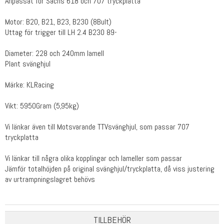
Anpassat för Sachs 618 och 707 tryckplatta
Motor: B20, B21, B23, B230 (8Bult)
Uttag för trigger till LH 2.4 B230 89-
Diameter: 228 och 240mm lamell
Plant svänghjul
Märke: KLRacing
Vikt: 5950Gram (5,95kg)
Vi länkar även till Motsvarande TTVsvänghjul, som passar 707
tryckplatta
Vi länkar till några olika kopplingar och lameller som passar
Jämför totalhöjden på original svänghjul/tryckplatta, då viss justering
av urtrampningslagret behövs
TILLBEHÖR