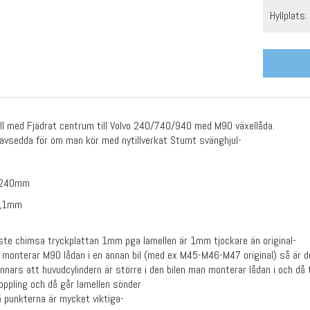
Hyllplats:
ll med Fjädrat centrum till Volvo 240/740/940 med M90 växellåda.
avsedda för om man kör med nytillverkat Stumt svänghjul-
: 240mm
 8,1mm
te chimsa tryckplattan 1mm pga lamellen är 1mm tjockare än original-
monterar M90 lådan i en annan bil (med ex M45-M46-M47 original) så är det 
annars att huvudcylindern är större i den bilen man monterar lådan i och då t
ikoppling och då går lamellen sönder
 punkterna är mycket viktiga-