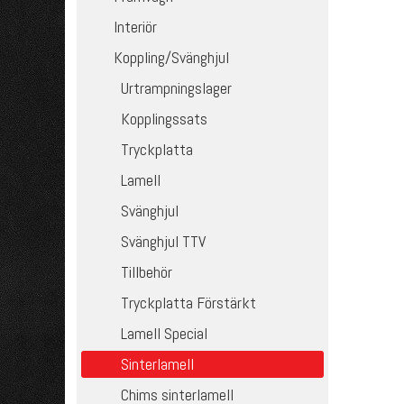
Interiör
Koppling/Svänghjul
Urtrampningslager
Kopplingssats
Tryckplatta
Lamell
Svänghjul
Svänghjul TTV
Tillbehör
Tryckplatta Förstärkt
Lamell Special
Sinterlamell
Chims sinterlamell