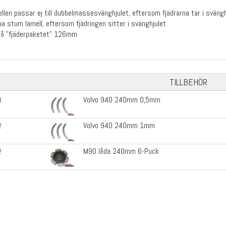
llen passar ej till dubbelmassesvänghjulet, eftersom fjädrarna tar i svängh
ha stum lamell, eftersom fjädringen sitter i svänghjulet
på "fjäderpaketet" 126mm
TILLBEHÖR
Volvo 940 240mm 0,5mm
4
Volvo 940 240mm 1mm
2
M90 låda 240mm 6-Puck
2