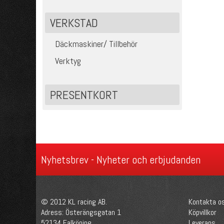
VERKSTAD
Däckmaskiner/ Tillbehör
Verktyg
PRESENTKORT
Nyhetsbrev - Nyheter och erbjudanden
© 2012 KL racing AB.
Kontakta o
Adress: Österängsgatan 1
Köpvillkor
52134 Falköping
Leverans