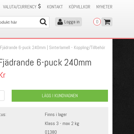
VALUTA/CURRENCY
KONTAKT
KÖPVILLKOR
NYHETER
Logga in
0
Fjädrande 6-puck 240mm | Sinterlamell - Koppling/Tillbehör
Fjädrande 6-puck 240mm
Kr
LÄGG I KUNDVAGNEN
tus:
Finns i lager
Klass 3 - max 2 kg
01380