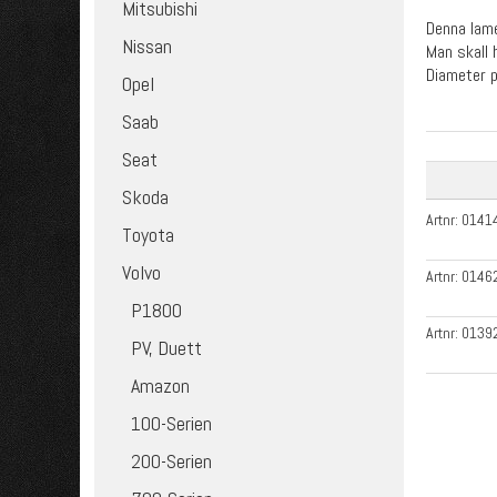
Mitsubishi
Denna lame
Nissan
Man skall 
Diameter 
Opel
Saab
Seat
Skoda
Artnr:
0141
Toyota
Volvo
Artnr:
0146
P1800
Artnr:
0139
PV, Duett
Amazon
100-Serien
200-Serien