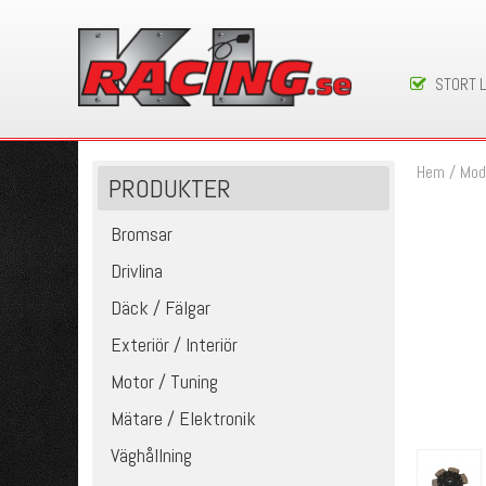
STORT 
Hem
/
Mod
PRODUKTER
Bromsar
Drivlina
Däck / Fälgar
Exteriör / Interiör
Motor / Tuning
Mätare / Elektronik
Väghållning