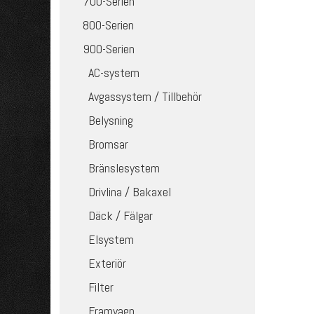
700-Serien
800-Serien
900-Serien
AC-system
Avgassystem / Tillbehör
Belysning
Bromsar
Bränslesystem
Drivlina / Bakaxel
Däck / Fälgar
Elsystem
Exteriör
Filter
Framvagn