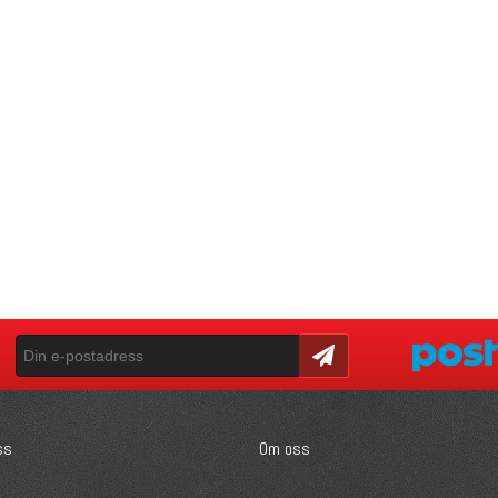
Skicka
ss
Om oss