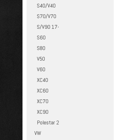
S40/V40
S70/V70
S/V90 17-
S60
S80
V50
V60
XC40
XC60
XC70
XC90
Polestar 2
VW