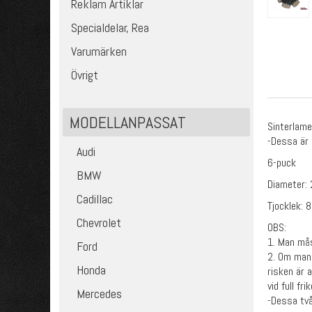
Reklam Artiklar
Specialdelar, Rea
Varumärken
Övrigt
MODELLANPASSAT
Sinterlame
-Dessa är 
Audi
6-puck
BMW
Diameter
Cadillac
Tjocklek:
Chevrolet
OBS:
1. Man mås
Ford
2. Om man 
Honda
risken är 
vid full fr
Mercedes
-Dessa två