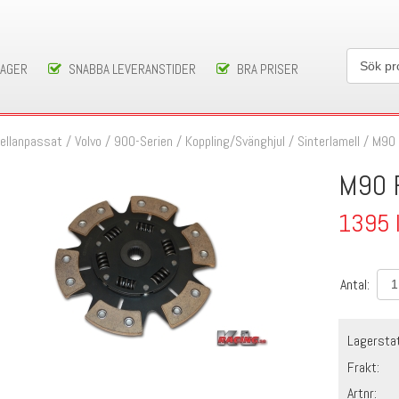
LAGER
SNABBA LEVERANSTIDER
BRA PRISER
ellanpassat
/
Volvo
/
900-Serien
/
Koppling/Svänghjul
/
Sinterlamell
/
M90 
M90 
1395
Antal:
Lagersta
Frakt:
Artnr: