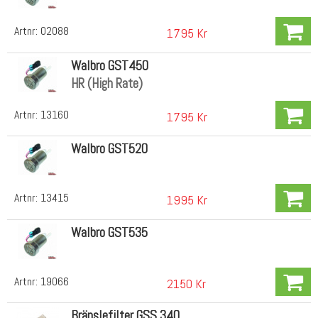
Artnr:
02088
1795 Kr
Walbro GST450
HR (High Rate)
Artnr:
13160
1795 Kr
Walbro GST520
Artnr:
13415
1995 Kr
Walbro GST535
Artnr:
19066
2150 Kr
Bränslefilter GSS 340