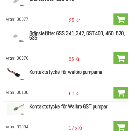
Artnr:
00077
95 Kr
Bränslefilter GSS 341,342, GST400, 450, 520,
535
Artnr:
00078
85 Kr
Kontaktstycke för walbro pumparna
Artnr:
00100
60 Kr
Kontaktstycke för Walbro GST pumpar
Artnr:
02094
175 Kr