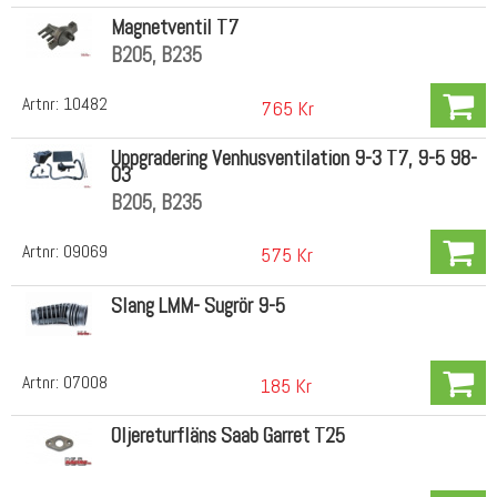
Magnetventil T7
B205, B235
Artnr:
10482
765 Kr
Uppgradering Venhusventilation 9-3 T7, 9-5 98-
03
B205, B235
Artnr:
09069
575 Kr
Slang LMM- Sugrör 9-5
Artnr:
07008
185 Kr
Oljereturfläns Saab Garret T25