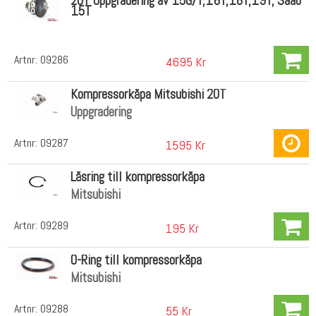
20T Uppgradering av 15G/T,16T,18T,19T, Saab
15T
Artnr:
09286
4695 Kr
Kompressorkåpa Mitsubishi 20T
Uppgradering
Artnr:
09287
1595 Kr
Låsring till kompressorkåpa
Mitsubishi
Artnr:
09289
195 Kr
O-Ring till kompressorkåpa
Mitsubishi
Artnr:
09288
55 Kr