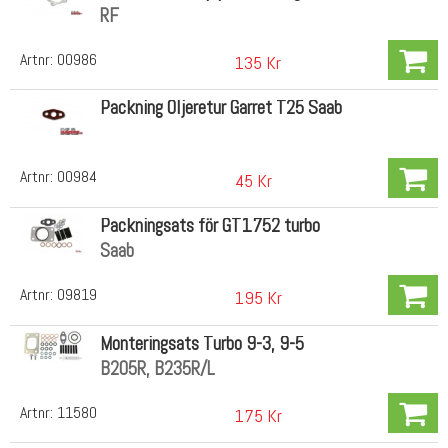
RF
Artnr:
00986
135 Kr
Packning Oljeretur Garret T25 Saab
Artnr:
00984
45 Kr
Packningsats för GT1752 turbo
Saab
Artnr:
09819
195 Kr
Monteringsats Turbo 9-3, 9-5
B205R, B235R/L
Artnr:
11580
175 Kr