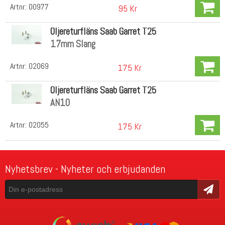
Artnr:
00977
95 Kr
Oljereturfläns Saab Garret T25
17mm Slang
Artnr:
02069
175 Kr
Oljereturfläns Saab Garret T25
AN10
Artnr:
02055
175 Kr
Nyhetsbrev - Nyheter och erbjudanden
Skicka