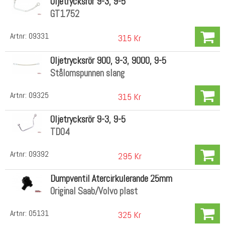
Oljetrycksrör 9-3, 9-5
GT1752
Artnr:
09331
315 Kr
Oljetrycksrör 900, 9-3, 9000, 9-5
Stålomspunnen slang
Artnr:
09325
315 Kr
Oljetrycksrör 9-3, 9-5
TD04
Artnr:
09392
295 Kr
Dumpventil Återcirkulerande 25mm
Original Saab/Volvo plast
Artnr:
05131
325 Kr