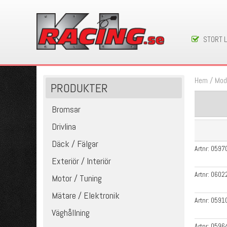
STORT 
Hem
/
Mod
PRODUKTER
Bromsar
Drivlina
Däck / Fälgar
Artnr:
0597
Exteriör / Interiör
Artnr:
0602
Motor / Tuning
Mätare / Elektronik
Artnr:
0591
Väghållning
Artnr:
0596