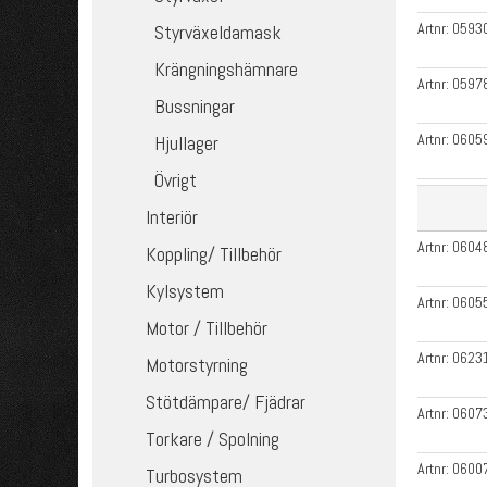
Artnr:
0593
Styrväxeldamask
Krängningshämnare
Artnr:
0597
Bussningar
Artnr:
0605
Hjullager
Övrigt
Interiör
Artnr:
0604
Koppling/ Tillbehör
Kylsystem
Artnr:
0605
Motor / Tillbehör
Artnr:
0623
Motorstyrning
Stötdämpare/ Fjädrar
Artnr:
0607
Torkare / Spolning
Artnr:
0600
Turbosystem