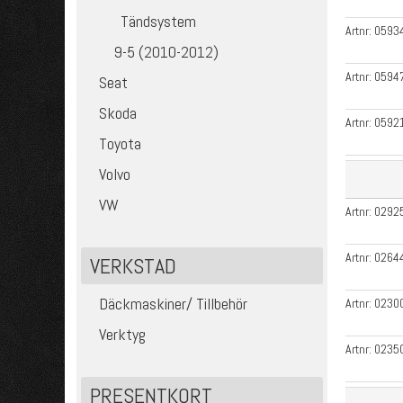
Tändsystem
Artnr:
0593
9-5 (2010-2012)
Artnr:
0594
Seat
Skoda
Artnr:
0592
Toyota
Volvo
VW
Artnr:
0292
Artnr:
0264
VERKSTAD
Däckmaskiner/ Tillbehör
Artnr:
0230
Verktyg
Artnr:
0235
PRESENTKORT