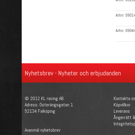
Artnr:
0901
Artnr:
0904
Nyhetsbrev - Nyheter och erbjudanden
© 2012 KL racing AB.
Kontakta o
Adress: Österängsgatan 1
Köpvillkor
52134 Falköping
Leverans
Ångerrätt &
Integritetsp
Avanmäl nyhetsbrev