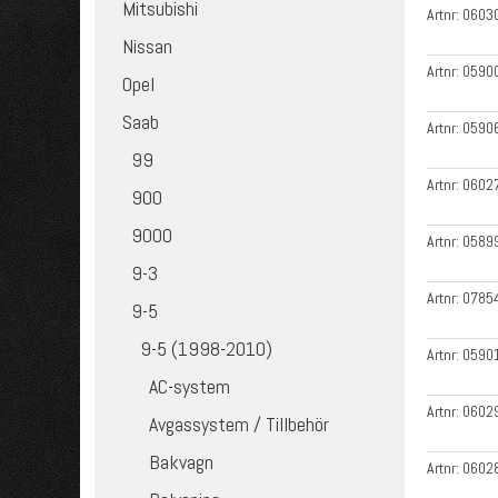
Mitsubishi
Artnr:
0603
Nissan
Artnr:
0590
Opel
Saab
Artnr:
0590
99
Artnr:
0602
900
9000
Artnr:
0589
9-3
Artnr:
0785
9-5
9-5 (1998-2010)
Artnr:
0590
AC-system
Artnr:
0602
Avgassystem / Tillbehör
Bakvagn
Artnr:
0602