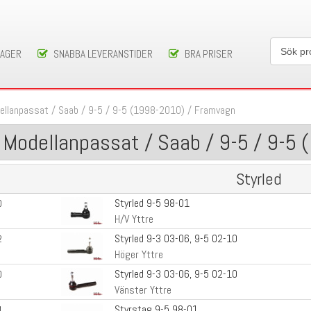
LAGER
SNABBA LEVERANSTIDER
BRA PRISER
ellanpassat
/
Saab
/
9-5
/
9-5 (1998-2010)
/
Framvagn
Modellanpassat / Saab / 9-5 / 9-5
Styrled
Styrled 9-5 98-01
0
H/V Yttre
Styrled 9-3 03-06, 9-5 02-10
2
Höger Yttre
Styrled 9-3 03-06, 9-5 02-10
0
Vänster Yttre
Styrstag 9-5 98-01
4