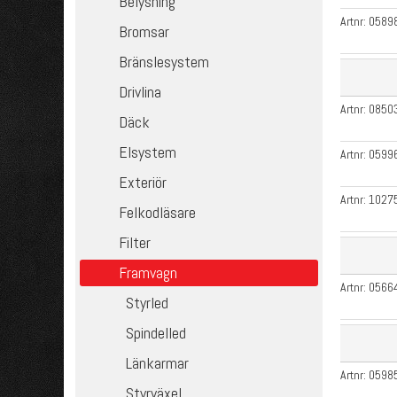
Belysning
Artnr:
0589
Bromsar
Bränslesystem
Drivlina
Artnr:
0850
Däck
Elsystem
Artnr:
0599
Exteriör
Artnr:
1027
Felkodläsare
Filter
Framvagn
Artnr:
0566
Styrled
Spindelled
Länkarmar
Artnr:
0598
Styrväxel