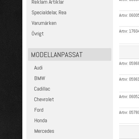
Reklam Artiklar
Specialdelar, Rea
Artnr:
0600
Varumärken
Artnr:
1760
Övrigt
MODELLANPASSAT
Artnr:
0596
Audi
BMW
Artnr:
0596
Cadillac
Artnr:
0605
Chevrolet
Ford
Artnr:
0578
Honda
Mercedes