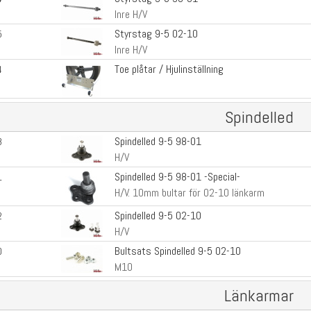
Inre H/V
Styrstag 9-5 02-10
5
Inre H/V
Toe plåtar / Hjulinställning
4
Spindelled
Spindelled 9-5 98-01
8
H/V
Spindelled 9-5 98-01 -Special-
1
H/V. 10mm bultar för 02-10 länkarm
Spindelled 9-5 02-10
2
H/V
Bultsats Spindelled 9-5 02-10
0
M10
Länkarmar