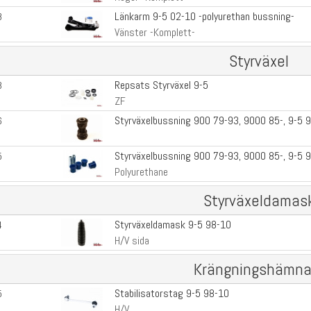
Länkarm 9-5 02-10 -polyurethan bussning-
8
Vänster -Komplett-
Styrväxel
Repsats Styrväxel 9-5
3
ZF
Styrväxelbussning 900 79-93, 9000 85-, 9-5 
6
Styrväxelbussning 900 79-93, 9000 85-, 9-5 
5
Polyurethane
Styrväxeldamas
Styrväxeldamask 9-5 98-10
4
H/V sida
Krängningshämna
Stabilisatorstag 9-5 98-10
5
H/V