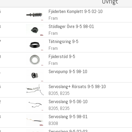
Övrigt
Fjäderben Komplett 9-5 02-10
5
Fram
Stödlager Övre 9-5 98-01
4
Fram
Tätningsring 9-5
7
Fram
Fjäderstöd 9-5
8
Fram
Servopump 9-5 98-10
1
Servoslang+ Rörsats 9-5 98-10
5
B205, B235
Servoslang 9-5 06-10
2
B205, B235
Servoslang 9-5 98-01
4
B308
Servoslang 9-5 02-03
2