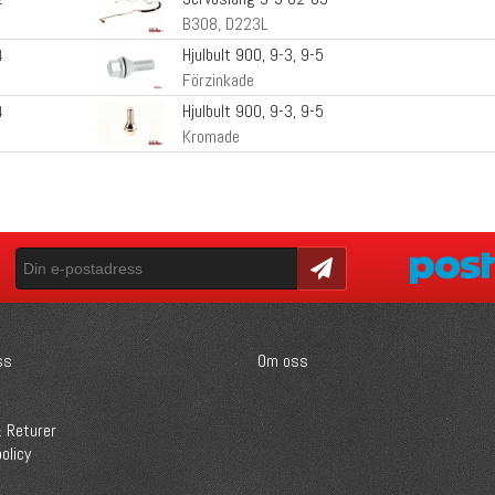
B308, D223L
Hjulbult 900, 9-3, 9-5
4
Förzinkade
Hjulbult 900, 9-3, 9-5
4
Kromade
Skicka
ss
Om oss
 Returer
olicy