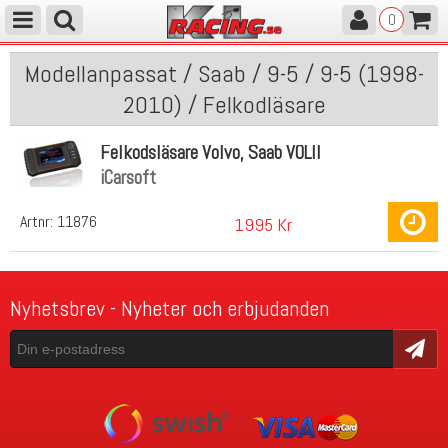
0
Modellanpassat / Saab / 9-5 / 9-5 (1998-
2010) / Felkodläsare
Felkodsläsare Volvo, Saab VOLII
iCarsoft
Artnr:
11876
1995 Kr
Nyhetsbrev - Nyheter och erbjudanden
Skicka