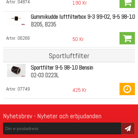
Artnr:
04874
190 Kr
Gummikudde luftfilterbox 9-3 99-02, 9-5 98-10
B205, B235
Artnr:
06266
50 Kr
Sportluftfilter
Sportfilter 9-5 98-10 Bensin
02-03 D223L
Artnr:
07749
425 Kr
Nyhetsbrev - Nyheter och erbjudanden
Skicka