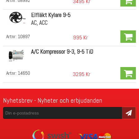
Artnr:
08992
3495 Kr
Elfläkt Kylare 9-5
AC, ACC
Artnr:
10897
995 Kr
A/C Kompressor 9-3, 9-5 TiD
Artnr:
14650
3295 Kr
Nyhetsbrev - Nyheter och erbjudanden
Skicka