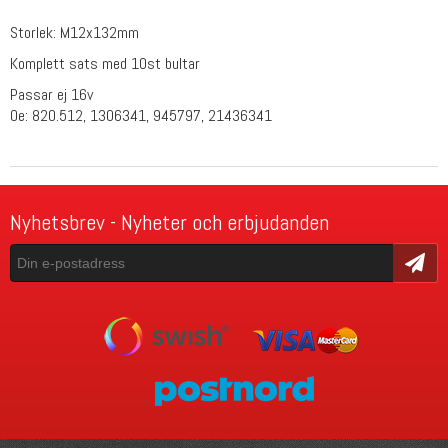
Storlek: M12x132mm
Komplett sats med 10st bultar
Passar ej 16v
Oe: 820.512, 1306341, 945797, 21436341
Nyhetsbrev - Nyheter och erbjudanden
Skicka