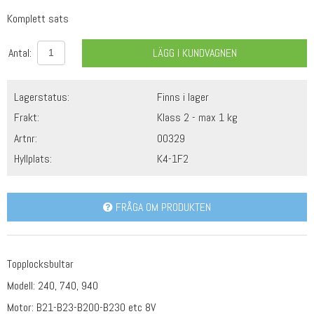
Komplett sats
Antal:
LÄGG I KUNDVAGNEN
Lagerstatus:
Finns i lager
Frakt:
Klass 2 - max 1 kg
Artnr:
00329
Hyllplats:
K4-1F2
FRÅGA OM PRODUKTEN
Topplocksbultar
Modell: 240, 740, 940
Motor: B21-B23-B200-B230 etc 8V