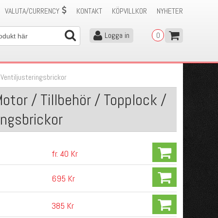
VALUTA/CURRENCY
KONTAKT
KÖPVILLKOR
NYHETER
Logga in
0
/
Ventiljusteringsbrickor
tor / Tillbehör / Topplock /
ringsbrickor
fr. 40 Kr
695 Kr
385 Kr