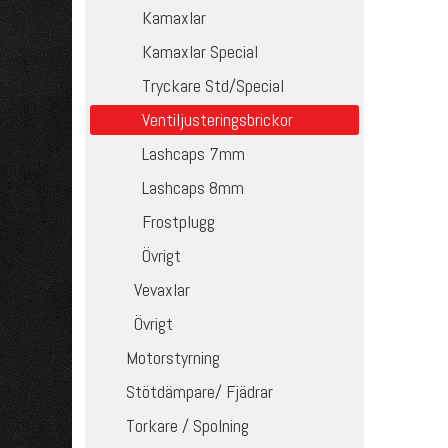
Kamaxlar
Kamaxlar Special
Tryckare Std/Special
Ventiljusteringsbrickor
Lashcaps 7mm
Lashcaps 8mm
Frostplugg
Övrigt
Vevaxlar
Övrigt
Motorstyrning
Stötdämpare/ Fjädrar
Torkare / Spolning