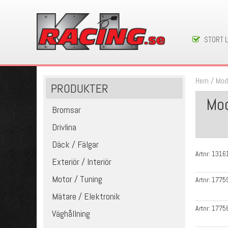
STORT 
Hem
/
Mod
PRODUKTER
Mod
Bromsar
Drivlina
Däck / Fälgar
Artnr:
1316
Exteriör / Interiör
Motor / Tuning
Artnr:
1775
Mätare / Elektronik
Artnr:
1775
Väghållning