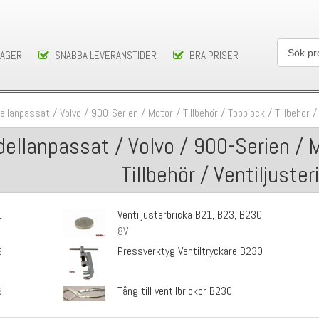
LAGER
SNABBA LEVERANSTIDER
BRA PRISER
ellanpassat
/
Volvo
/
900-Serien
/
Motor / Tillbehör
/
Topplock / Tillbehör
ellanpassat / Volvo / 900-Serien / Mo
Tillbehör / Ventiljuste
Ventiljusterbricka B21, B23, B230
1
8V
Pressverktyg Ventiltryckare B230
9
Tång till ventilbrickor B230
8