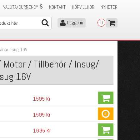
VALUTA/CURRENCY
KONTAKT
KÖPVILLKOR
NYHETER
Logga in
0
asarinsug 16V
Motor / Tillbehör / Insug/
nsug 16V
1595 Kr
1595 Kr
1695 Kr