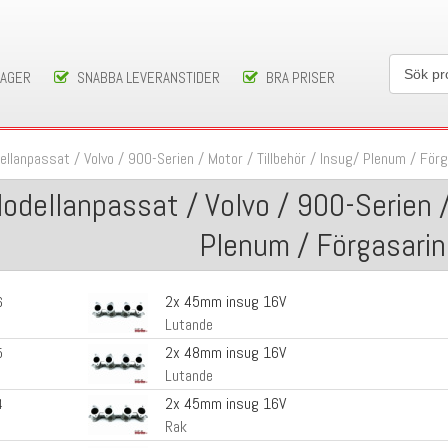
LAGER
SNABBA LEVERANSTIDER
BRA PRISER
ellanpassat
/
Volvo
/
900-Serien
/
Motor / Tillbehör
/
Insug/ Plenum
/
Förg
odellanpassat / Volvo / 900-Serien / 
Plenum / Förgasari
2x 45mm insug 16V
6
Lutande
2x 48mm insug 16V
5
Lutande
2x 45mm insug 16V
4
Rak