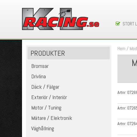
STORT 
Hem
/
Mod
PRODUKTER
M
Bromsar
Drivlina
Däck / Fälgar
Artnr:
0726
Exteriör / Interiör
Motor / Tuning
Artnr:
0726
Mätare / Elektronik
Artnr:
0726
Väghållning