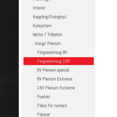
Interiör
Koppling/Svänghjul
Kylsystem
Motor / Tillbehör
Insug/ Plenum
Förgasarinsug 8V
Förgasarinsug 16V
8V Plenum special
8V Plenum Extreme
16V Plenum Extreme
Fuelrail
Fläns för runners
Flänsar