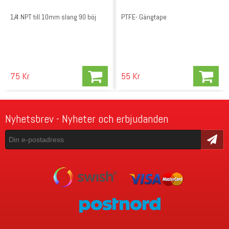
1/4 NPT till 10mm slang 90 böj
PTFE- Gängtape
75 Kr
55 Kr
Nyhetsbrev - Nyheter och erbjudanden
Skicka