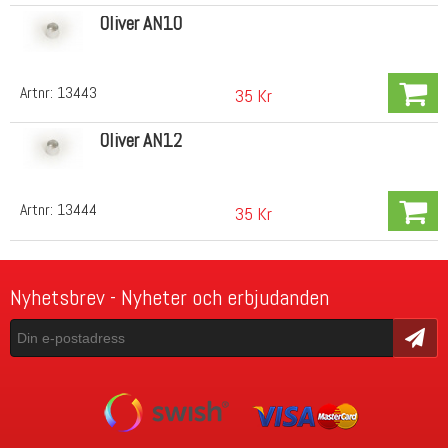
Oliver AN10
Artnr:
13443
35 Kr
Oliver AN12
Artnr:
13444
35 Kr
Nyhetsbrev - Nyheter och erbjudanden
Skicka