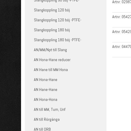
Slangkoppling 90 böj -PTFE-
Artnr:
0298
Slangkoppling 120 böj
Artnr:
0542
Slangkoppling 120 böj -PTFE-
Slangkoppling 180 böj
Artnr:
0542
Slangkoppling 180 böj -PTFE-
Artnr:
0447
AN/MM/Npt till Slang
AN Hona-Hane reducer
AN Hane till MM Hona
AN Hona-Hane
AN Hane-Hane
AN Hona-Hona
AN till MM, Tum, Unf
AN till Rörgänga
AN till ORB