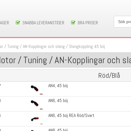
LAGER
SNABBA LEVERANSTIDER
BRA PRISER
or / Tuning
/
AN-Kopplingar och slang
/
Slangkoppling 45 böj
otor / Tuning / AN-Kopplingar och sl
Röd/Blå
AN4, 45 böj
7
AN6, 45 böj
8
AN6, 45 böj REA Röd/Svart
4
AN8, 45 böj
9