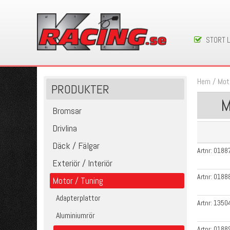
STORT 
Hem
/
Mot
PRODUKTER
M
Bromsar
Drivlina
Däck / Fälgar
Artnr:
0188
Exteriör / Interiör
Artnr:
0188
Motor / Tuning
Adapterplattor
Artnr:
1350
Aluminiumrör
Artnr:
0188