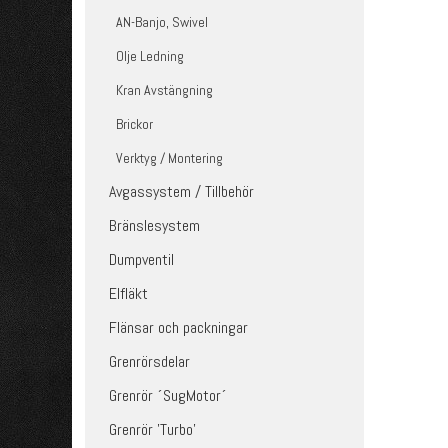
AN-Banjo, Swivel
Olje Ledning
Kran Avstängning
Brickor
Verktyg / Montering
Avgassystem / Tillbehör
Bränslesystem
Dumpventil
Elfläkt
Flänsar och packningar
Grenrörsdelar
Grenrör ´SugMotor´
Grenrör 'Turbo'