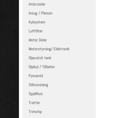
Intercooler
Insug / Plenum
Kylsystem
Luftfilter
Motor Delar
Motorstyrning/ Elektronik
Oljecatch tank
Oljekyl / Tillbehör
Pysventil
Silliconslang
Spjällhus
Trattar
Trimchip