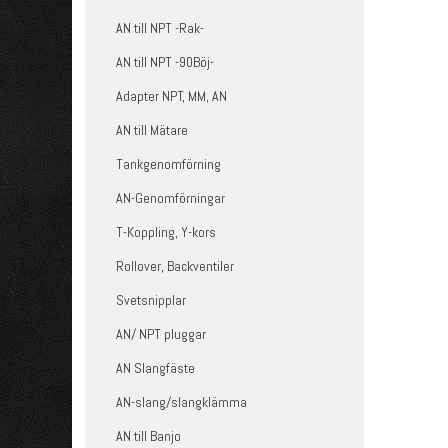
AN till NPT -Rak-
AN till NPT -90Böj-
Adapter NPT, MM, AN
AN till Mätare
Tankgenomförning
AN-Genomförningar
T-Koppling, Y-kors
Rollover, Backventiler
Svetsnipplar
AN/ NPT pluggar
AN Slangfäste
AN-slang/slangklämma
AN till Banjo