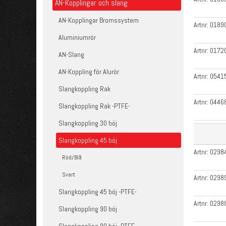
AN-Kopplingar och slang
AN-Kopplingar Bromssystem
Artnr:
0189
Aluminiumrör
Artnr:
0172
AN-Slang
AN-Koppling för Alurör
Artnr:
0541
Slangkoppling Rak
Artnr:
0446
Slangkoppling Rak -PTFE-
Slangkoppling 30 böj
Slangkoppling 45 böj
Artnr:
0298
Röd/Blå
Svart
Artnr:
0298
Slangkoppling 45 böj -PTFE-
Artnr:
0298
Slangkoppling 90 böj