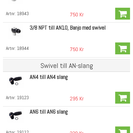
Artnr:
18943
750 Kr
3/8 NPT till AN10, Banjo med swivel
Artnr:
18944
750 Kr
Swivel till AN-slang
AN4 till AN4 slang
Artnr:
19123
295 Kr
AN6 till AN6 slang
Artnr:
19112