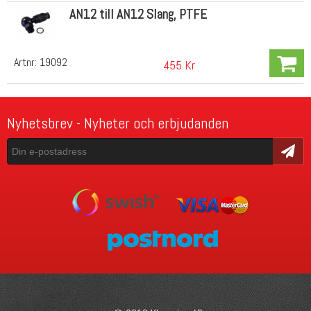
AN12 till AN12 Slang, PTFE
Artnr:
19092
455 Kr
Nyhetsbrev - Nyheter och erbjudanden
Skicka