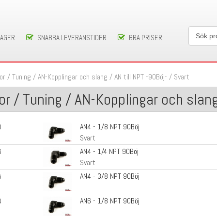
LAGER
SNABBA LEVERANSTIDER
BRA PRISER
or / Tuning
/
AN-Kopplingar och slang
/
AN till NPT -90Böj-
/
Svart
r / Tuning / AN-Kopplingar och slang 
AN4 - 1/8 NPT 90Böj
0
Svart
AN4 - 1/4 NPT 90Böj
6
Svart
AN4 - 3/8 NPT 90Böj
5
AN6 - 1/8 NPT 90Böj
4