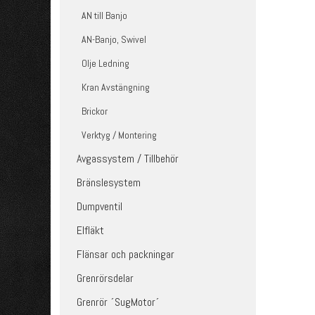
AN till Banjo
AN-Banjo, Swivel
Olje Ledning
Kran Avstängning
Brickor
Verktyg / Montering
Avgassystem / Tillbehör
Bränslesystem
Dumpventil
Elfläkt
Flänsar och packningar
Grenrörsdelar
Grenrör ´SugMotor´