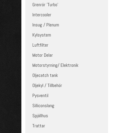
Grenrör 'Turbo'
Intercooler
Insug / Plenum
Kylsystem
Luftfilter
Motor Delar
Motorstyrning/ Elektronik
Oljecatch tank
Oljekyl / Tillbehör
Pysventil
Silliconslang
Spjällhus
Trattar