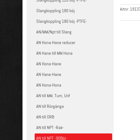
Slangkoppling 120 böj -PTFE-
Artnr:
1913
Slangkoppling 180 böj
Slangkoppling 180 böj -PTFE-
AN/MM/Npt till Slang
AN Hona-Hane reducer
AN Hane till MM Hona
AN Hona-Hane
AN Hane-Hane
AN Hona-Hona
AN till MM, Tum, Unf
AN till Rörgänga
AN till ORB
AN till NPT -Rak-
AN till NPT -90Böj-