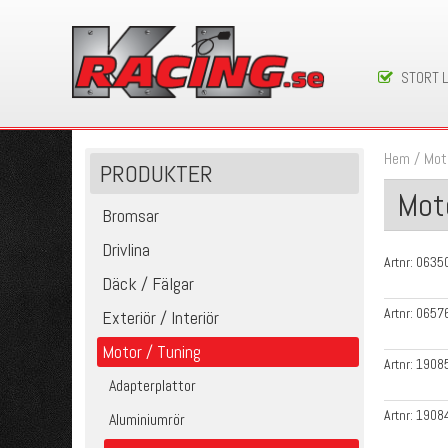
STORT 
Hem
/
Mot
PRODUKTER
Moto
Bromsar
Drivlina
Artnr:
0635
Däck / Fälgar
Artnr:
0657
Exteriör / Interiör
Motor / Tuning
Artnr:
1908
Adapterplattor
Artnr:
1908
Aluminiumrör