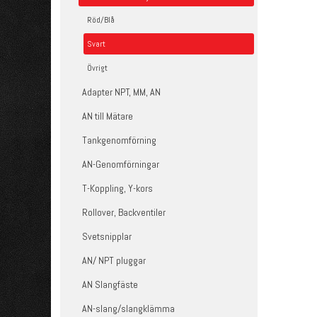
Röd/Blå
Svart
Övrigt
Adapter NPT, MM, AN
AN till Mätare
Tankgenomförning
AN-Genomförningar
T-Koppling, Y-kors
Rollover, Backventiler
Svetsnipplar
AN/ NPT pluggar
AN Slangfäste
AN-slang/slangklämma