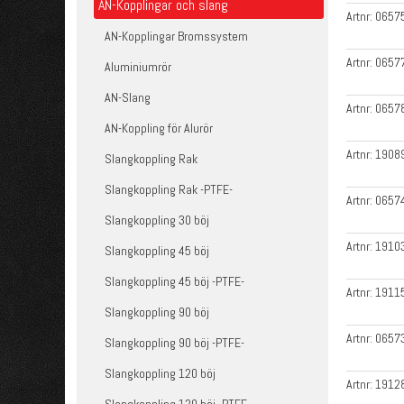
AN-Kopplingar och slang
Artnr:
0657
AN-Kopplingar Bromssystem
Artnr:
0657
Aluminiumrör
AN-Slang
Artnr:
0657
AN-Koppling för Alurör
Artnr:
1908
Slangkoppling Rak
Slangkoppling Rak -PTFE-
Artnr:
0657
Slangkoppling 30 böj
Artnr:
1910
Slangkoppling 45 böj
Slangkoppling 45 böj -PTFE-
Artnr:
1911
Slangkoppling 90 böj
Artnr:
0657
Slangkoppling 90 böj -PTFE-
Slangkoppling 120 böj
Artnr:
1912