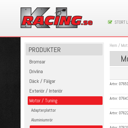
STORT 
Hem
/
Mot
PRODUKTER
Mo
Bromsar
Drivlina
Däck / Fälgar
Artnr:
0765
Exteriör / Interiör
Artnr:
0764
Motor / Tuning
Adapterplattor
Artnr:
0762
Aluminiumrör
Artnr:
0762