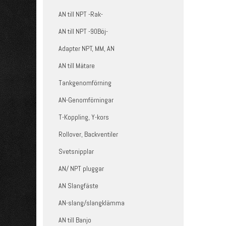
AN till NPT -Rak-
AN till NPT -90Böj-
Adapter NPT, MM, AN
AN till Mätare
Tankgenomförning
AN-Genomförningar
T-Koppling, Y-kors
Rollover, Backventiler
Svetsnipplar
AN/ NPT pluggar
AN Slangfäste
AN-slang/slangklämma
AN till Banjo