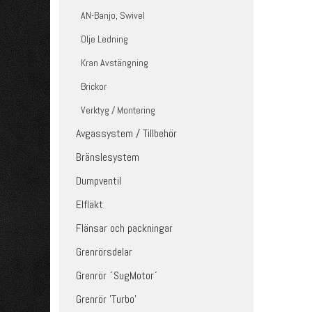
AN-Banjo, Swivel
Olje Ledning
Kran Avstängning
Brickor
Verktyg / Montering
Avgassystem / Tillbehör
Bränslesystem
Dumpventil
Elfläkt
Flänsar och packningar
Grenrörsdelar
Grenrör ´SugMotor´
Grenrör 'Turbo'