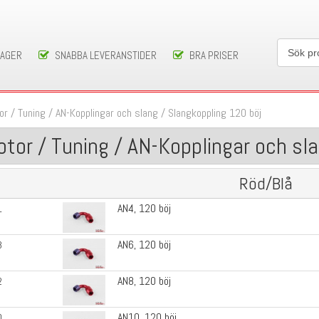
LAGER
SNABBA LEVERANSTIDER
BRA PRISER
or / Tuning
/
AN-Kopplingar och slang
/
Slangkoppling 120 böj
tor / Tuning / AN-Kopplingar och sl
Röd/Blå
AN4, 120 böj
1
AN6, 120 böj
3
AN8, 120 böj
2
AN10, 120 böj
0