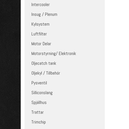
Intercooler
Insug / Plenum
Kylsystem
Luftfilter
Motor Delar
Motorstyrning/ Elektronik
Oljecatch tank
Oljekyl / Tillbehör
Pysventil
Silliconslang
Spjällhus
Trattar
Trimchip