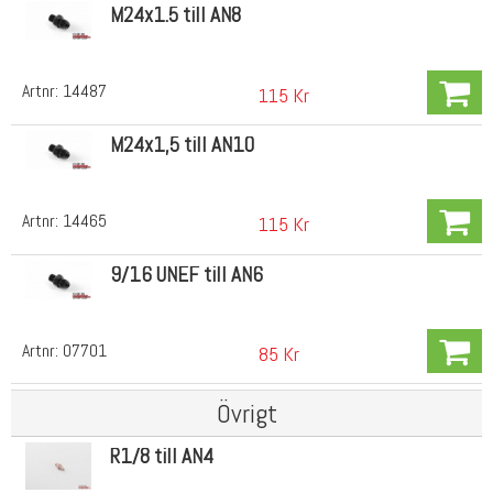
M24x1.5 till AN8
Artnr:
14487
115 Kr
M24x1,5 till AN10
Artnr:
14465
115 Kr
9/16 UNEF till AN6
Artnr:
07701
85 Kr
Övrigt
R1/8 till AN4