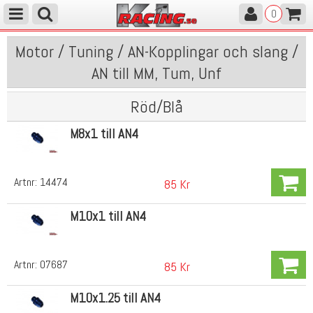
0
Motor / Tuning / AN-Kopplingar och slang /
AN till MM, Tum, Unf
Röd/Blå
M8x1 till AN4
Artnr:
14474
85 Kr
M10x1 till AN4
Artnr:
07687
85 Kr
M10x1.25 till AN4