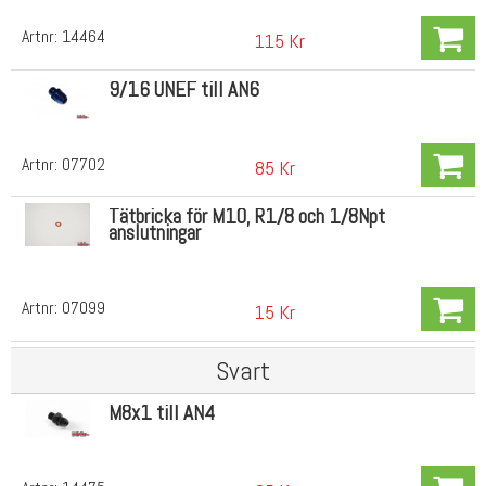
Artnr:
14464
115 Kr
9/16 UNEF till AN6
Artnr:
07702
85 Kr
Tätbricka för M10, R1/8 och 1/8Npt
anslutningar
Artnr:
07099
15 Kr
Svart
M8x1 till AN4