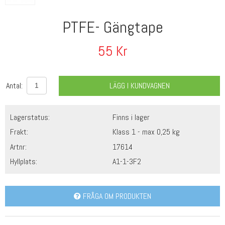
PTFE- Gängtape
55
Kr
Antal:
LÄGG I KUNDVAGNEN
Lagerstatus:
Finns i lager
Frakt:
Klass 1 - max 0,25 kg
Artnr:
17614
Hyllplats:
A1-1-3F2
FRÅGA OM PRODUKTEN