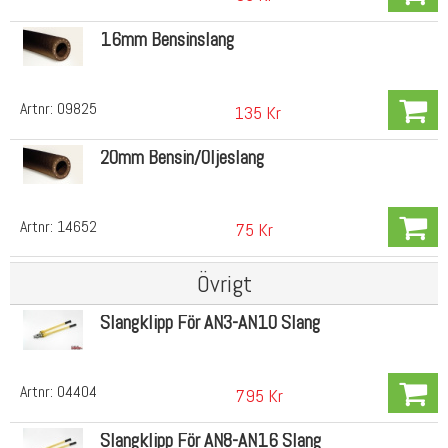
16mm Bensinslang
Artnr:
09825
135 Kr
20mm Bensin/Oljeslang
Artnr:
14652
75 Kr
Övrigt
Slangklipp För AN3-AN10 Slang
Artnr:
04404
795 Kr
Slangklipp För AN8-AN16 Slang