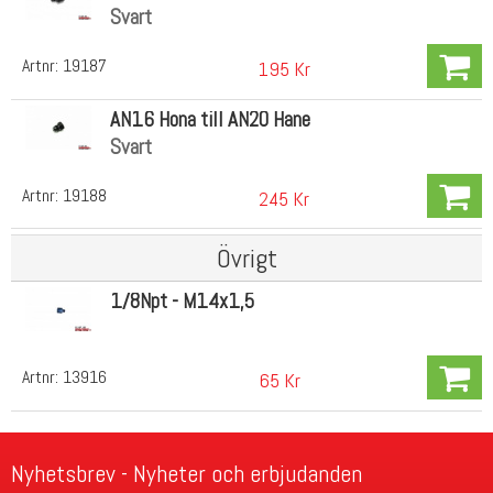
Svart
Artnr:
19187
195 Kr
AN16 Hona till AN20 Hane
Svart
Artnr:
19188
245 Kr
Övrigt
1/8Npt - M14x1,5
Artnr:
13916
65 Kr
Nyhetsbrev - Nyheter och erbjudanden