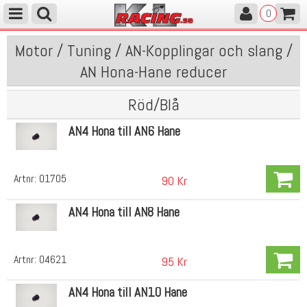
0
Motor / Tuning / AN-Kopplingar och slang /
AN Hona-Hane reducer
Röd/Blå
AN4 Hona till AN6 Hane
Artnr:
01705
90 Kr
AN4 Hona till AN8 Hane
Artnr:
04621
95 Kr
AN4 Hona till AN10 Hane