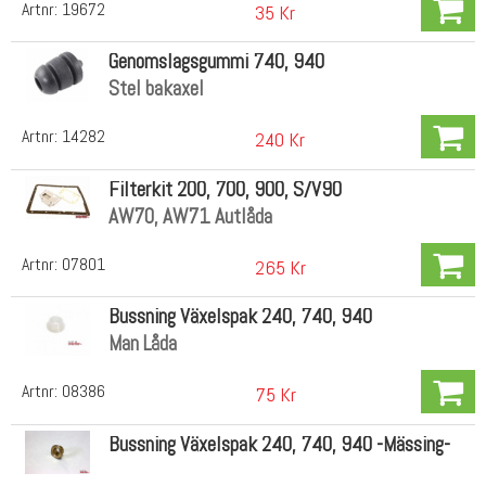
Artnr:
19672
35 Kr
Genomslagsgummi 740, 940
Stel bakaxel
Artnr:
14282
240 Kr
Filterkit 200, 700, 900, S/V90
AW70, AW71 Autlåda
Artnr:
07801
265 Kr
Bussning Växelspak 240, 740, 940
Man Låda
Artnr:
08386
75 Kr
Bussning Växelspak 240, 740, 940 -Mässing-