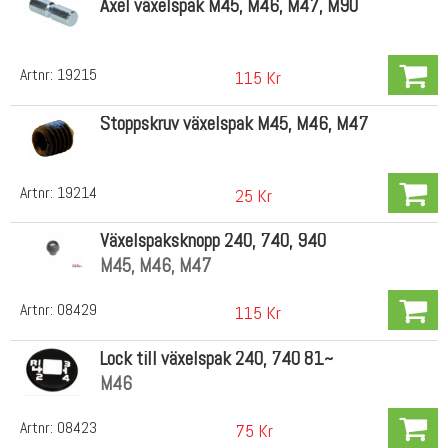
Axel växelspak M45, M46, M47, M90
Artnr:
19215
115 Kr
Stoppskruv växelspak M45, M46, M47
Artnr:
19214
25 Kr
Växelspaksknopp 240, 740, 940
M45, M46, M47
Artnr:
08429
115 Kr
Lock till växelspak 240, 740 81~
M46
Artnr:
08423
75 Kr