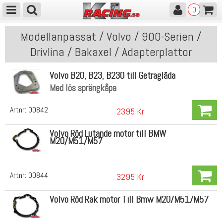
0
Modellanpassat / Volvo / 900-Serien /
Drivlina / Bakaxel / Adapterplattor
Volvo B20, B23, B230 till Getraglåda
Med lös sprängkåpa
Artnr:
00842
2395 Kr
Volvo Röd Lutande motor till BMW
M20/M51/M57
Artnr:
00844
3295 Kr
Volvo Röd Rak motor Till Bmw M20/M51/M57