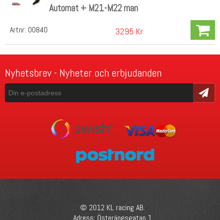
Automat + M21-M22 man
Artnr:
00840
3295 Kr
Nyhetsbrev - Nyheter och erbjudanden
Skicka
© 2012 KL racing AB.
Adress: Österängsgatan 1