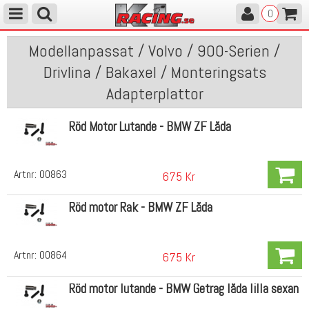
0
Modellanpassat / Volvo / 900-Serien /
Drivlina / Bakaxel / Monteringsats
Adapterplattor
Röd Motor Lutande - BMW ZF Låda
Artnr:
00863
675 Kr
Röd motor Rak - BMW ZF Låda
Artnr:
00864
675 Kr
Röd motor lutande - BMW Getrag låda lilla sexan