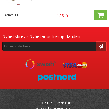
Artnr:
00869
135 Kr
Nyhetsbrev - Nyheter och erbjudanden
Skicka
© 2012 KL racing AB.
Adress: Österängsgatan 1