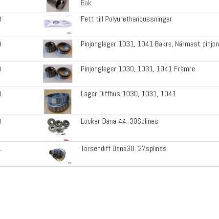
Bak
Fett till Polyurethanbussningar
8
Pinjonglager 1031, 1041 Bakre, Närmast pinjo
9
Pinjonglager 1030, 1031, 1041 Främre
0
Lager Diffhus 1030, 1031, 1041
8
Locker Dana 44. 30Splines
0
Torsendiff Dana30. 27splines
1