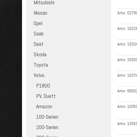
Mitsubishi
Nissan
Artnr:
0279
Opel
Artnr:
1022
Saab
Seat
Artnr:
1933
Skoda
Artnr:
1593
Toyota
Volvo
Artnr:
1037
P1800
Artnr:
0800
PV, Duett
Amazon
Artnr:
1035
100-Serien
Artnr:
1936
200-Serien