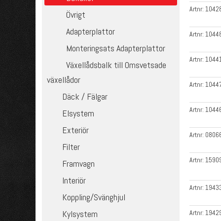
Artnr:
1042
Övrigt
Adapterplattor
Artnr:
1044
Monteringsats Adapterplattor
Artnr:
1044
Växellådsbalk till Omsvetsade
växellådor
Artnr:
1044
Däck / Fälgar
Artnr:
1044
Elsystem
Exteriör
Artnr:
0806
Filter
Artnr:
1590
Framvagn
Interiör
Artnr:
1943
Koppling/Svänghjul
Kylsystem
Artnr:
1942