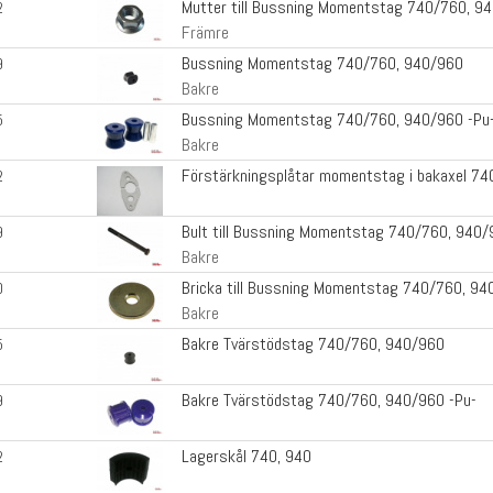
Mutter till Bussning Momentstag 740/760, 9
2
Främre
Bussning Momentstag 740/760, 940/960
9
Bakre
Bussning Momentstag 740/760, 940/960 -Pu
5
Bakre
Förstärkningsplåtar momentstag i bakaxel 74
2
Bult till Bussning Momentstag 740/760, 940
9
Bakre
Bricka till Bussning Momentstag 740/760, 9
0
Bakre
Bakre Tvärstödstag 740/760, 940/960
5
Bakre Tvärstödstag 740/760, 940/960 -Pu-
9
Lagerskål 740, 940
2