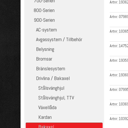
700-Serien
Artnr:
1936
800-Serien
Artnr:
0798
900-Serien
AC-system
Artnr:
1036
Avgassystem / Tillbehör
Artnr:
1475
Belysning
Bromsar
Artnr:
1935
Bränslesystem
Artnr:
1936
Drivlina / Bakaxel
Stålsvänghjul
Artnr:
0799
Stålsvänghjul, TTV
Artnr:
1036
Växellåda
Kardan
Artnr:
1039
Bakaxel