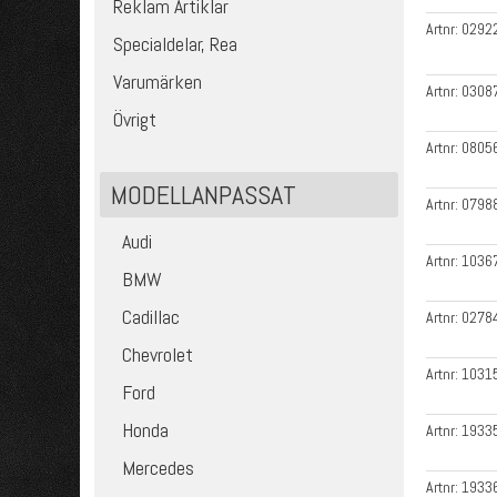
Reklam Artiklar
Artnr:
0292
Specialdelar, Rea
Varumärken
Artnr:
0308
Övrigt
Artnr:
0805
MODELLANPASSAT
Artnr:
0798
Audi
Artnr:
1036
BMW
Cadillac
Artnr:
0278
Chevrolet
Artnr:
1031
Ford
Honda
Artnr:
1933
Mercedes
Artnr:
1933