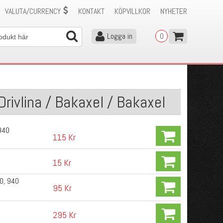
VALUTA/CURRENCY
KONTAKT
KÖPVILLKOR
NYHETER
Logga in
0
rivlina / Bakaxel / Bakaxel
940
115 Kr
15 Kr
40, 940
95 Kr
295 Kr