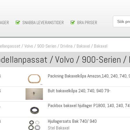
LAGER
SNABBA LEVERANSTIDER
BRA PRISER
ellanpassat
/
Volvo
/
900-Serien
/
Drivlina / Bakaxel
/
Bakaxel
dellanpassat / Volvo / 900-Serien / D
Packning Bakaxelkåpa Amazon,140, 240, 740, 
6
Bult bakaxelkåpa 240, 740, 940 79-
6
Packbox bakaxel hjullager P1800, 140, 240, 7
1
Hjullagersats Bak 740/ 940
4
Stel Bakaxel