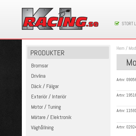
STORT 
Hem
/
Mod
PRODUKTER
Mo
Bromsar
Drivlina
Artnr:
0905
Däck / Fälgar
Artnr:
1951
Exteriör / Interiör
Motor / Tuning
Artnr:
1159
Mätare / Elektronik
Väghållning
Artnr:
0292