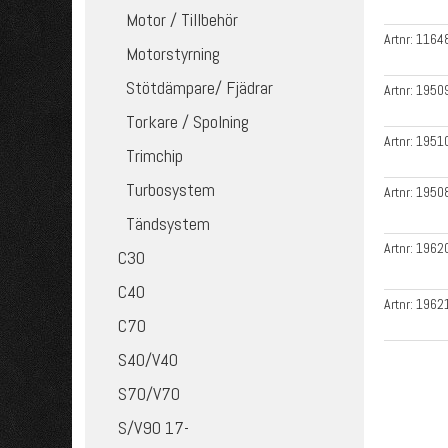
Motor / Tillbehör
Artnr:
1164
Motorstyrning
Stötdämpare/ Fjädrar
Artnr:
1950
Torkare / Spolning
Artnr:
1951
Trimchip
Turbosystem
Artnr:
1950
Tändsystem
Artnr:
1962
C30
C40
Artnr:
1962
C70
S40/V40
S70/V70
S/V90 17-