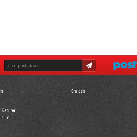
Skicka
ss
Om oss
 Returer
olicy