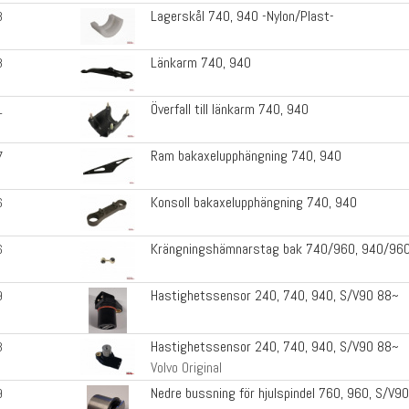
Lagerskål 740, 940 -Nylon/Plast-
8
Länkarm 740, 940
8
Överfall till länkarm 740, 940
1
Ram bakaxelupphängning 740, 940
7
Konsoll bakaxelupphängning 740, 940
6
Krängningshämnarstag bak 740/960, 940/960
6
Hastighetssensor 240, 740, 940, S/V90 88~
9
Hastighetssensor 240, 740, 940, S/V90 88~
3
Volvo Original
Nedre bussning för hjulspindel 760, 960, S/V90
9