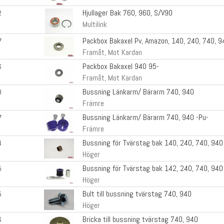
Hjullager Bak 760, 960, S/V90
2
Multilink
Packbox Bakaxel Pv, Amazon, 140, 240, 740, 9
7
Framåt, Mot Kardan
Packbox Bakaxel 940 95-
6
Framåt, Mot Kardan
Bussning Länkarm/ Bärarm 740, 940
8
Främre
Bussning Länkarm/ Bärarm 740, 940 -Pu-
7
Främre
Bussning för Tvärstag bak 140, 240, 740, 940
4
Höger
Bussning för Tvärstag bak 142, 240, 740, 940
5
Höger
Bult till bussning tvärstag 740, 940
5
Höger
Bricka till bussning tvärstag 740, 940
6