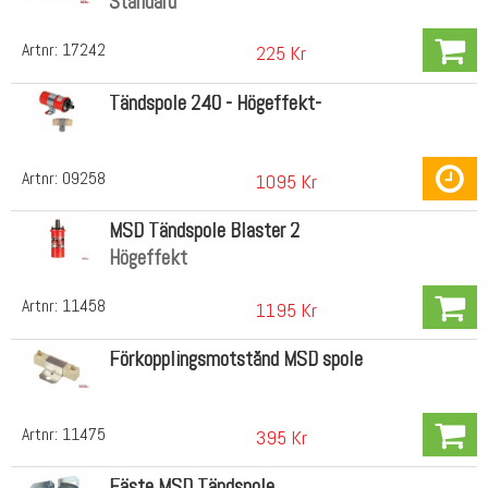
Standard
Artnr:
17242
225 Kr
Tändspole 240 - Högeffekt-
Artnr:
09258
1095 Kr
MSD Tändspole Blaster 2
Högeffekt
Artnr:
11458
1195 Kr
Förkopplingsmotstånd MSD spole
Artnr:
11475
395 Kr
Fäste MSD Tändspole