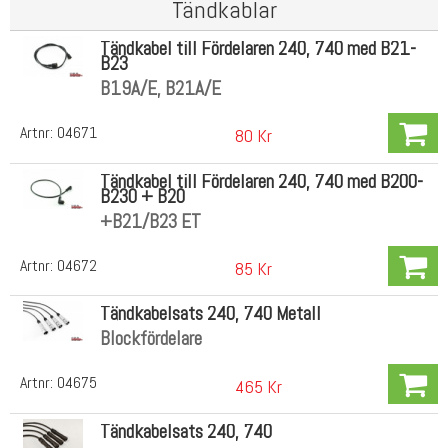
Tändkablar
Tändkabel till Fördelaren 240, 740 med B21-
B23
B19A/E, B21A/E
Artnr:
04671
80 Kr
Tändkabel till Fördelaren 240, 740 med B200-
B230 + B20
+B21/B23 ET
Artnr:
04672
85 Kr
Tändkabelsats 240, 740 Metall
Blockfördelare
Artnr:
04675
465 Kr
Tändkabelsats 240, 740