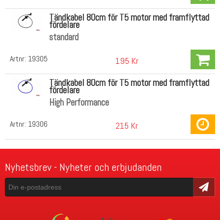
Tändkabel 80cm för T5 motor med framflyttad
fördelare
standard
Artnr:
19305
195 Kr
Tändkabel 80cm för T5 motor med framflyttad
fördelare
High Performance
Artnr:
19306
215 Kr
Nyhetsbrev - Nyheter och erbjudanden
Skicka