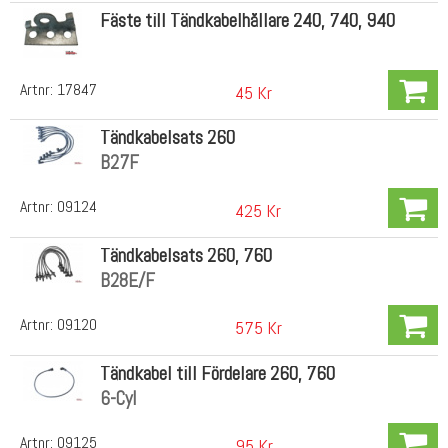
Fäste till Tändkabelhållare 240, 740, 940
Artnr:
17847
45 Kr
Tändkabelsats 260
B27F
Artnr:
09124
425 Kr
Tändkabelsats 260, 760
B28E/F
Artnr:
09120
575 Kr
Tändkabel till Fördelare 260, 760
6-Cyl
Artnr:
09125
95 Kr