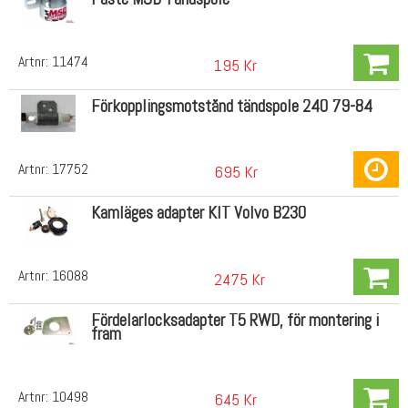
Artnr:
11474
195 Kr
Förkopplingsmotstånd tändspole 240 79-84
Artnr:
17752
695 Kr
Kamläges adapter KIT Volvo B230
Artnr:
16088
2475 Kr
Fördelarlocksadapter T5 RWD, för montering i
fram
Artnr:
10498
645 Kr