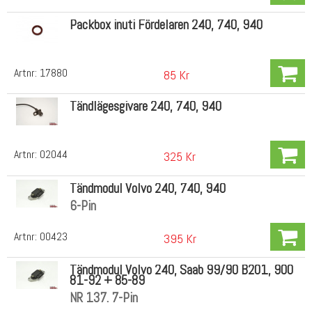
Packbox inuti Fördelaren 240, 740, 940
Artnr:
17880
85 Kr
Tändlägesgivare 240, 740, 940
Artnr:
02044
325 Kr
Tändmodul Volvo 240, 740, 940
6-Pin
Artnr:
00423
395 Kr
Tändmodul Volvo 240, Saab 99/90 B201, 900
81-92 + 85-89
NR 137. 7-Pin