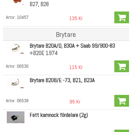
B27, B28
Artnr:
10457
135 Kr
Brytare
Brytare B20A/D, B30A + Saab 99/900-83
+B20E 1974
Artnr:
06536
115 Kr
Brytare B20B/E -73, B21, B23A
Artnr:
06538
95 Kr
Fett kamnock fördelare (2g)