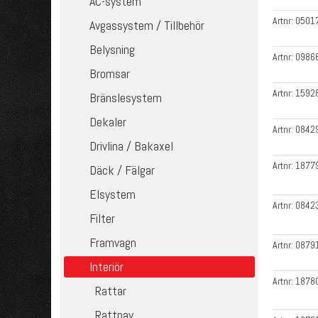
AC-system
Artnr:
0501
Avgassystem / Tillbehör
Belysning
Artnr:
0986
Bromsar
Artnr:
1592
Bränslesystem
Dekaler
Artnr:
0842
Drivlina / Bakaxel
Artnr:
1877
Däck / Fälgar
Elsystem
Artnr:
0842
Filter
Framvagn
Artnr:
0879
Interiör
Artnr:
1878
Rattar
Rattnav