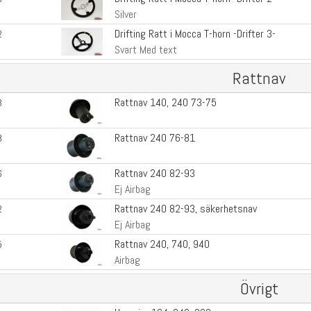
Silver
Drifting Ratt i Mocca T-horn -Drifter 3-
2
Svart Med text
Rattnav
Rattnav 140, 240 73-75
3
Rattnav 240 76-81
8
Rattnav 240 82-93
6
Ej Airbag
Rattnav 240 82-93, säkerhetsnav
2
Ej Airbag
Rattnav 240, 740, 940
5
Airbag
Övrigt