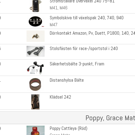
Strömställare Överväxel 240 75~81
1
M41, M46
Symbolskiva till växelspak 240, 740, 940
9
M47
Dörrkontakt Amazon, Pv, Duett, P1800, 140, 2
9
Stolsfästen för race-/sportstol i 240
5
Säkerhetsbälte 3-punkt, Fram
0
Distanshylsa Bälte
1
Klädsel 242
8
Poppy, Grace Ma
Poppy Cattleya (Röd)
9