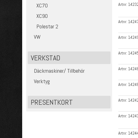
Artnr:
1423
XC70
XC90
Artnr:
1424
Polestar 2
VW
Artnr:
1424
Artnr:
1424
VERKSTAD
Artnr:
1424
Däckmaskiner/ Tillbehör
Verktyg
Artnr:
1424
PRESENTKORT
Artnr:
1424
Artnr:
1424
Artnr:
1424