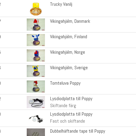
Trucky Vanilj
2
Vikingahjälm, Danmark
7
Vikingahjälm, Finland
9
Vikingahjälm, Norge
5
Vikingahjälm, Sverige
6
Tomteluva Poppy
8
Lysdiodplatta till Poppy
2
Skiftande färg
Lysdiodplatta till Poppy
3
Fast och skiftande
Dubbelhäftande tape till Poppy
4