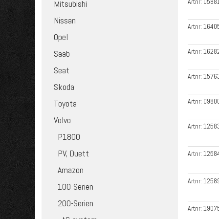
Artnr:
0588
Mitsubishi
Nissan
Artnr:
1640
Opel
Artnr:
1628
Saab
Seat
Artnr:
1576
Skoda
Artnr:
0980
Toyota
Volvo
Artnr:
1258
P1800
PV, Duett
Artnr:
1258
Amazon
Artnr:
1258
100-Serien
200-Serien
Artnr:
1907