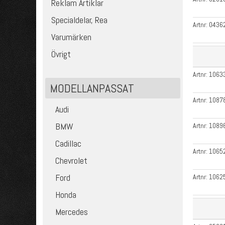
Reklam Artiklar
Specialdelar, Rea
Artnr:
0436
Varumärken
Övrigt
Artnr:
1063
MODELLANPASSAT
Artnr:
1087
Audi
BMW
Artnr:
1089
Cadillac
Artnr:
1065
Chevrolet
Ford
Artnr:
1062
Honda
Mercedes