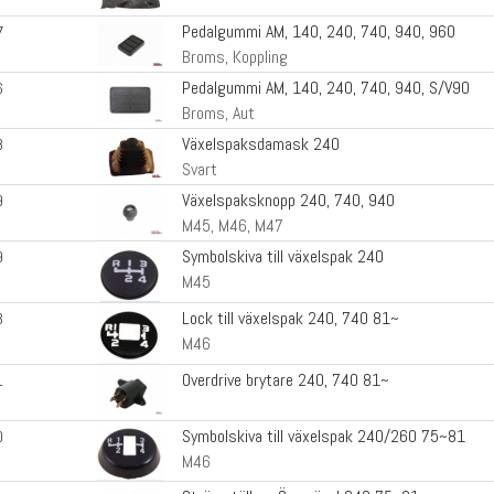
Pedalgummi AM, 140, 240, 740, 940, 960
7
Broms, Koppling
Pedalgummi AM, 140, 240, 740, 940, S/V90
6
Broms, Aut
Växelspaksdamask 240
8
Svart
Växelspaksknopp 240, 740, 940
9
M45, M46, M47
Symbolskiva till växelspak 240
9
M45
Lock till växelspak 240, 740 81~
3
M46
Overdrive brytare 240, 740 81~
1
Symbolskiva till växelspak 240/260 75~81
0
M46