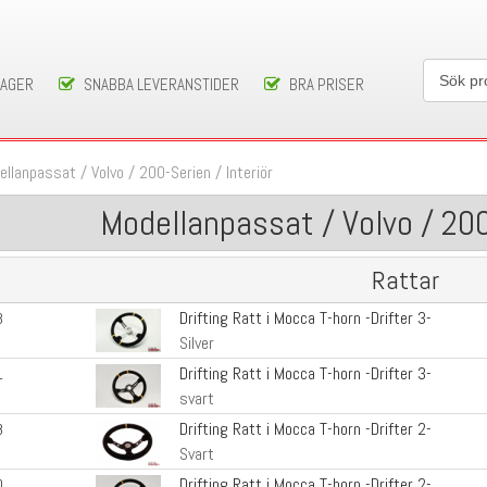
LAGER
SNABBA LEVERANSTIDER
BRA PRISER
ellanpassat
/
Volvo
/
200-Serien
/
Interiör
Modellanpassat / Volvo / 200-
Rattar
Drifting Ratt i Mocca T-horn -Drifter 3-
3
Silver
Drifting Ratt i Mocca T-horn -Drifter 3-
1
svart
Drifting Ratt i Mocca T-horn -Drifter 2-
8
Svart
Drifting Ratt i Mocca T-horn -Drifter 2-
0