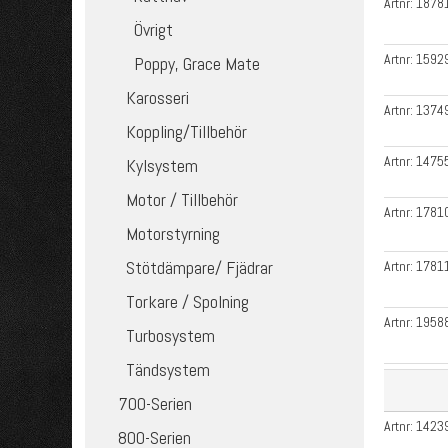
Artnr:
1878
Övrigt
Artnr:
1592
Poppy, Grace Mate
Karosseri
Artnr:
1374
Koppling/Tillbehör
Artnr:
1475
Kylsystem
Motor / Tillbehör
Artnr:
1781
Motorstyrning
Stötdämpare/ Fjädrar
Artnr:
1781
Torkare / Spolning
Artnr:
1958
Turbosystem
Tändsystem
700-Serien
Artnr:
1423
800-Serien