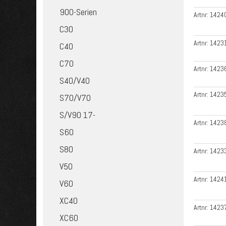
900-Serien
Artnr:
1424
C30
Artnr:
1423
C40
C70
Artnr:
1423
S40/V40
Artnr:
1423
S70/V70
S/V90 17-
Artnr:
1423
S60
S80
Artnr:
1423
V50
Artnr:
1424
V60
XC40
Artnr:
1423
XC60