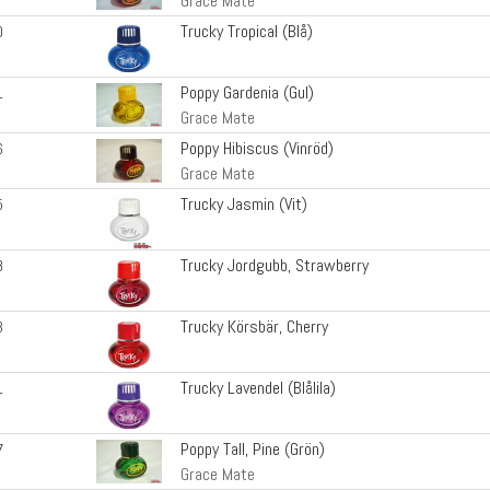
Grace Mate
Trucky Tropical (Blå)
0
Poppy Gardenia (Gul)
1
Grace Mate
Poppy Hibiscus (Vinröd)
6
Grace Mate
Trucky Jasmin (Vit)
5
Trucky Jordgubb, Strawberry
8
Trucky Körsbär, Cherry
3
Trucky Lavendel (Blålila)
1
Poppy Tall, Pine (Grön)
7
Grace Mate