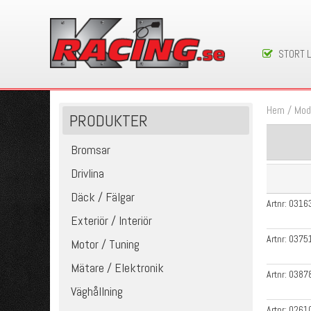
STORT 
Hem
/
Mod
PRODUKTER
Bromsar
Drivlina
Däck / Fälgar
Artnr:
0316
Exteriör / Interiör
Artnr:
0375
Motor / Tuning
Mätare / Elektronik
Artnr:
0387
Väghållning
Artnr:
0261