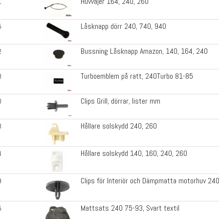
Huvvajer 164, 240, 260
1
Låsknapp dörr 240, 740, 940
5
Bussning Låsknapp Amazon, 140, 164, 240
2
Turboemblem på ratt, 240Turbo 81-85
3
Clips Grill, dörrar, lister mm
0
Hållare solskydd 240, 260
3
Hållare solskydd 140, 160, 240, 260
4
Clips för Interiör och Dämpmatta motorhuv 24
9
Mattsats 240 75-93, Svart textil
5