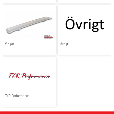
Vingar
övrigt
TXR Performance