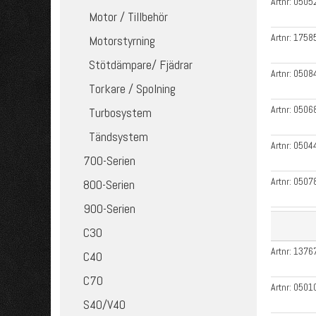
Artnr:
0505
Motor / Tillbehör
Artnr:
1758
Motorstyrning
Stötdämpare/ Fjädrar
Artnr:
0508
Torkare / Spolning
Artnr:
0506
Turbosystem
Tändsystem
Artnr:
0504
700-Serien
Artnr:
0507
800-Serien
900-Serien
C30
Artnr:
1376
C40
C70
Artnr:
0501
S40/V40