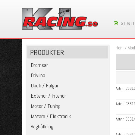
STORT 
Hem
/
Mod
PRODUKTER
Bromsar
Drivlina
Däck / Fälgar
Artnr:
0361
Exteriör / Interiör
Artnr:
0361
Motor / Tuning
Mätare / Elektronik
Artnr:
0361
Väghållning
Artnr:
0361