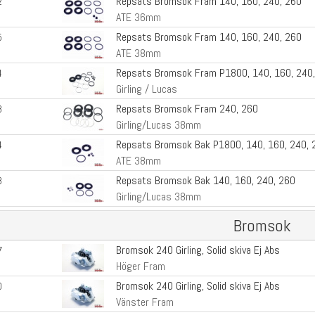
Repsats Bromsok Fram 140, 160, 240, 260
2
ATE 36mm
Repsats Bromsok Fram 140, 160, 240, 260
5
ATE 38mm
Repsats Bromsok Fram P1800, 140, 160, 240
4
Girling / Lucas
Repsats Bromsok Fram 240, 260
8
Girling/Lucas 38mm
Repsats Bromsok Bak P1800, 140, 160, 240, 
4
ATE 38mm
Repsats Bromsok Bak 140, 160, 240, 260
8
Girling/Lucas 38mm
Bromsok
Bromsok 240 Girling, Solid skiva Ej Abs
7
Höger Fram
Bromsok 240 Girling, Solid skiva Ej Abs
0
Vänster Fram