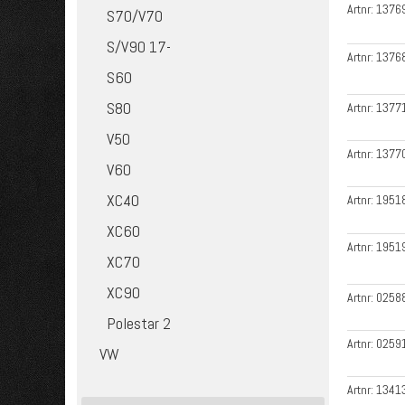
Artnr:
1376
S70/V70
S/V90 17-
Artnr:
1376
S60
S80
Artnr:
1377
V50
Artnr:
1377
V60
XC40
Artnr:
1951
XC60
Artnr:
1951
XC70
XC90
Artnr:
0258
Polestar 2
Artnr:
0259
VW
Artnr:
1341