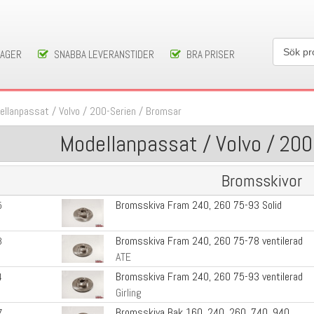
LAGER
SNABBA LEVERANSTIDER
BRA PRISER
ellanpassat
/
Volvo
/
200-Serien
/
Bromsar
Modellanpassat / Volvo / 200
Bromsskivor
Bromsskiva Fram 240, 260 75-93 Solid
5
Bromsskiva Fram 240, 260 75-78 ventilerad
3
ATE
Bromsskiva Fram 240, 260 75-93 ventilerad
4
Girling
Bromsskiva Bak 160, 240, 260, 740, 940
7