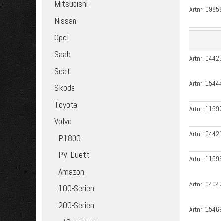
Mitsubishi
Artnr:
0985
Nissan
Opel
Saab
Artnr:
0442
Seat
Artnr:
1544
Skoda
Toyota
Artnr:
1159
Volvo
Artnr:
0442
P1800
PV, Duett
Artnr:
1159
Amazon
Artnr:
0494
100-Serien
200-Serien
Artnr:
1546