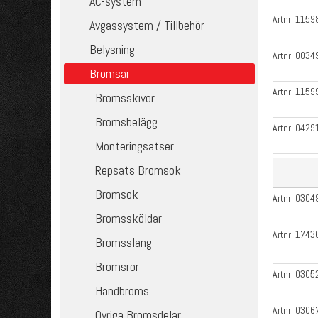
AC-system
Artnr:
1159
Avgassystem / Tillbehör
Belysning
Artnr:
0034
Bromsar
Artnr:
1159
Bromsskivor
Bromsbelägg
Artnr:
0429
Monteringsatser
Repsats Bromsok
Bromsok
Artnr:
0304
Bromssköldar
Artnr:
1743
Bromsslang
Bromsrör
Artnr:
0305
Handbroms
Artnr:
0306
Övriga Bromsdelar