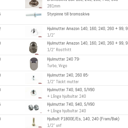
281mm
Styrpinne till bromsskiva
5
Hjulmutter Amazon 140, 160, 240, 260 + 99, 
2
1/2"
Hjulmutter Amazon 140, 160, 240, 260 + 99, 
8
1/2" Rostfritt
Hjulmutter 240 79-
3
Turbo, Virgo
Hjulmutter 240, 260 85-
8
1/2" Täckt mutter
Hjulmutter 740, 940, S/V90
3
+ Långa hjulbultar 240
Hjulmutter 740, 940, S/V90
5
+ Långa hjulbultar 240
Hjulbult P1800E/Es, 140, 240 (Fram/Bak)
3
1/2" unf