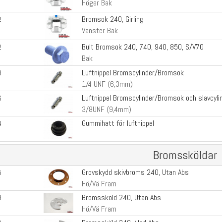
Höger Bak
Bromsok 240, Girling
2
Vänster Bak
Bult Bromsok 240, 740, 940, 850, S/V70
2
Bak
Luftnippel Bromscylinder/Bromsok
3
1/4 UNF (6,3mm)
Luftnippel Bromscylinder/Bromsok och slavcyli
6
3/8UNF (9,4mm)
Gummihatt för luftnippel
4
Bromssköldar
Grovskydd skivbroms 240, Utan Abs
5
Hö/Vä Fram
Bromssköld 240, Utan Abs
8
Hö/Vä Fram