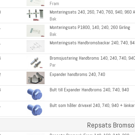
Fram
Monteringsats 240, 260, 740, 760, 940, 960 
0
Bak
Monteringsats P1800, 140, 240, 260 Girling
1
Bak
Monteringsats Handbromsbackar 240, 740, 9
1
Bromsjustering Handbroms 140, 240, 740, 940
6
Par
Expander handbroms 240, 740
2
Bult till Expander Handbroms 240, 740, 940
4
Bult som håller drivaxel 240, 740, 940 + länk
1
Repsats Bromso