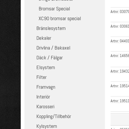
Bromsar Special
Artnr:
0307
XC90 bromsar special
Artnr:
0306
Bränslesystem
Dekaler
Artnr:
0440
Drivlina / Bakaxel
Artnr:
1465
Däck / Fälgar
Elsystem
Artnr:
1943
Filter
Artnr:
1951
Framvagn
Interiör
Artnr:
1951
Karosseri
Koppling/Tillbehör
Kylsystem