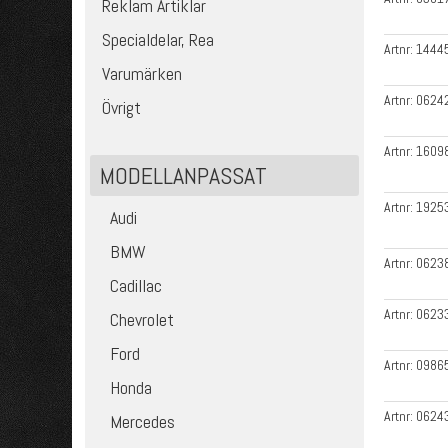
Reklam Artiklar
Specialdelar, Rea
Artnr:
1444
Varumärken
Artnr:
0624
Övrigt
Artnr:
1609
MODELLANPASSAT
Artnr:
1925
Audi
BMW
Artnr:
0623
Cadillac
Artnr:
0623
Chevrolet
Ford
Artnr:
0986
Honda
Artnr:
0624
Mercedes