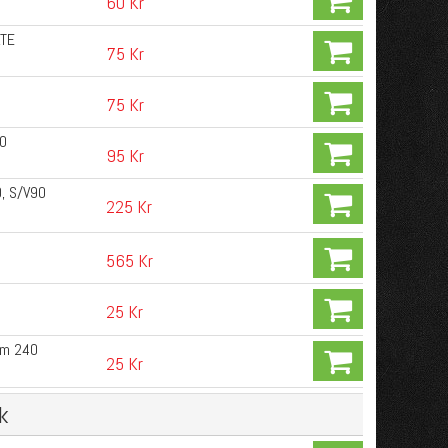
60 Kr
ATE
75 Kr
75 Kr
40
95 Kr
, S/V90
225 Kr
565 Kr
25 Kr
arm 240
25 Kr
k