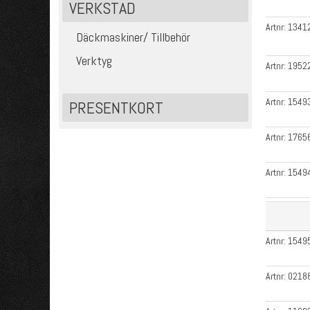
VERKSTAD
Artnr:
1341
Däckmaskiner/ Tillbehör
Verktyg
Artnr:
1952
Artnr:
1549
PRESENTKORT
Artnr:
1765
Artnr:
1549
Artnr:
1549
Artnr:
0218