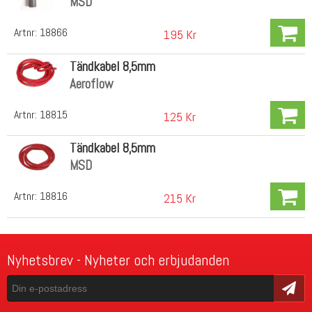
MSD
Artnr:
18866
195 Kr
Tändkabel 8,5mm
Aeroflow
Artnr:
18815
125 Kr
Tändkabel 8,5mm
MSD
Artnr:
18816
215 Kr
Nyhetsbrev - Nyheter och erbjudanden
Skicka