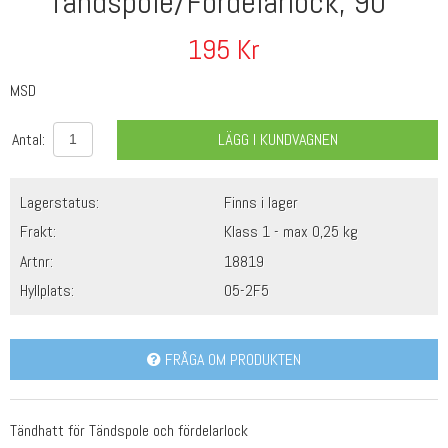
Tändspole/Fördelarlock, 90°
195
Kr
MSD
Antal:
LÄGG I KUNDVAGNEN
Lagerstatus:
Finns i lager
Frakt:
Klass 1 - max 0,25 kg
Artnr:
18819
Hyllplats:
O5-2F5
FRÅGA OM PRODUKTEN
Tändhatt för Tändspole och fördelarlock