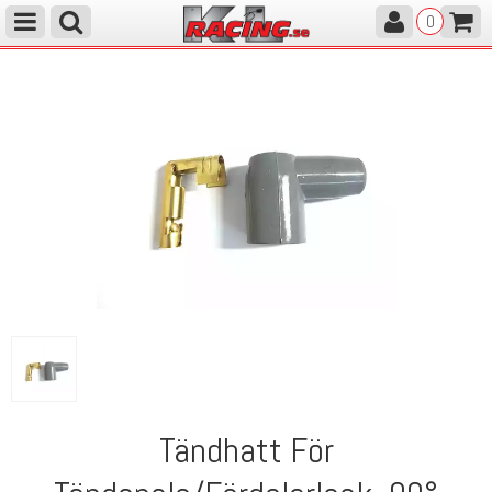
0
Tändhatt För