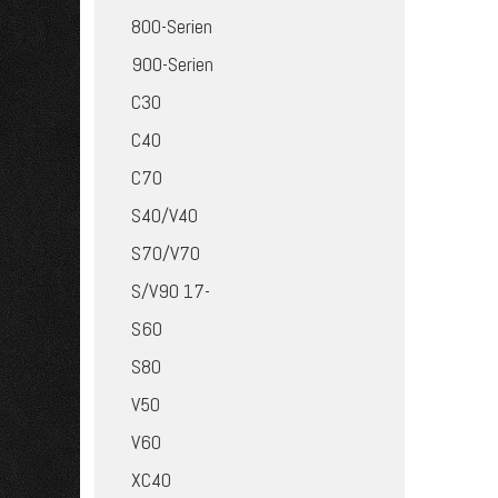
800-Serien
900-Serien
C30
C40
C70
S40/V40
S70/V70
S/V90 17-
S60
S80
V50
V60
XC40