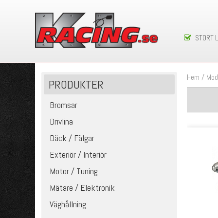
STORT 
Hem
/
Mod
PRODUKTER
Bromsar
Drivlina
Däck / Fälgar
Exteriör / Interiör
Motor / Tuning
Mätare / Elektronik
Väghållning