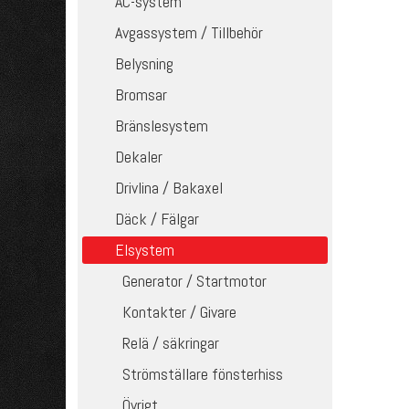
AC-system
Avgassystem / Tillbehör
Belysning
Bromsar
Bränslesystem
Dekaler
Drivlina / Bakaxel
Däck / Fälgar
Elsystem
Generator / Startmotor
Kontakter / Givare
Relä / säkringar
Strömställare fönsterhiss
Övrigt