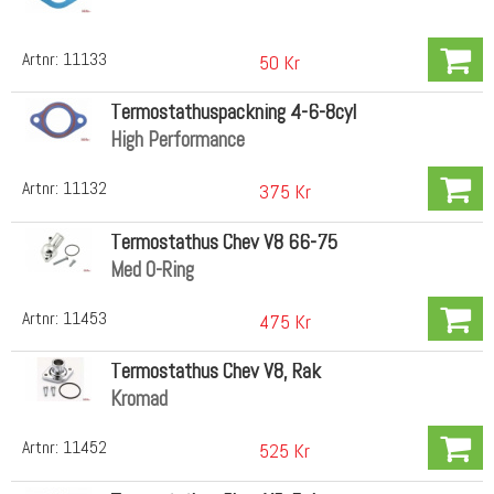
Artnr:
11133
50 Kr
Termostathuspackning 4-6-8cyl
High Performance
Artnr:
11132
375 Kr
Termostathus Chev V8 66-75
Med O-Ring
Artnr:
11453
475 Kr
Termostathus Chev V8, Rak
Kromad
Artnr:
11452
525 Kr