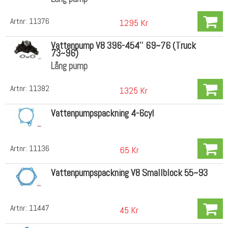
Artnr:
11376
1295 Kr
Vattenpump V8 396-454'' 69~76 (Truck
73~96)
Lång pump
Artnr:
11382
1325 Kr
Vattenpumpspackning 4-6cyl
Artnr:
11136
65 Kr
Vattenpumpspackning V8 Smallblock 55~93
Artnr:
11447
45 Kr