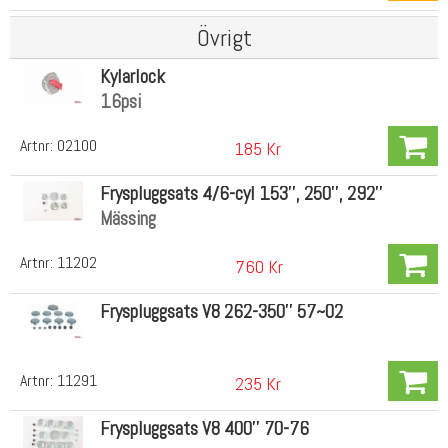
Övrigt
Kylarlock
16psi
Artnr:
02100
185 Kr
Fryspluggsats 4/6-cyl 153'', 250'', 292''
Mässing
Artnr:
11202
760 Kr
Fryspluggsats V8 262-350'' 57~02
Artnr:
11291
235 Kr
Fryspluggsats V8 400'' 70-76