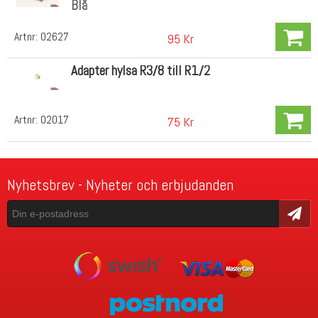
Blå
Artnr:
02627
95 Kr
Adapter hylsa R3/8 till R1/2
Artnr:
02017
75 Kr
Nyhetsbrev - Nyheter och erbjudanden
Skicka