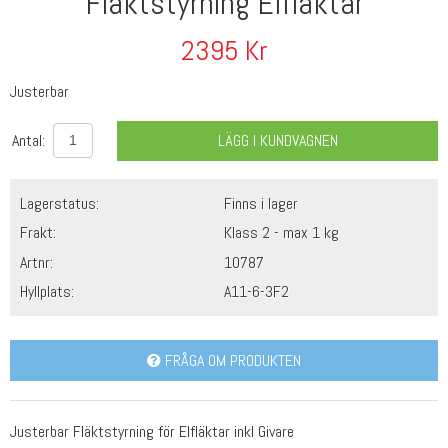
Fläktstyrning Elfläktar
2395
Kr
Justerbar
Antal:
LÄGG I KUNDVAGNEN
Lagerstatus:
Finns i lager
Frakt:
Klass 2 - max 1 kg
Artnr:
10787
Hyllplats:
A11-6-3F2
FRÅGA OM PRODUKTEN
Justerbar Fläktstyrning för Elfläktar inkl Givare