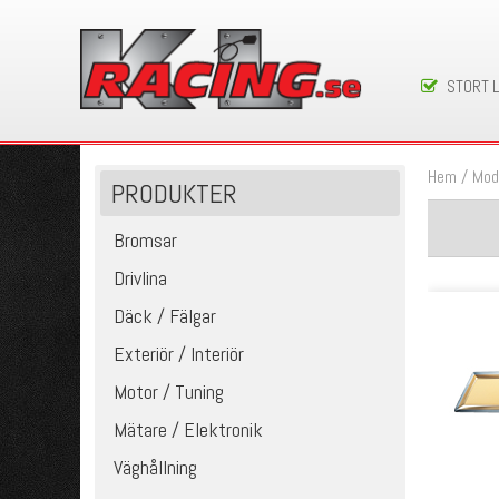
STORT 
Hem
/
Mod
PRODUKTER
Bromsar
Drivlina
Däck / Fälgar
Exteriör / Interiör
Motor / Tuning
Mätare / Elektronik
Väghållning