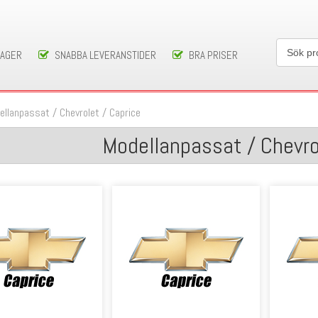
LAGER
SNABBA LEVERANSTIDER
BRA PRISER
ellanpassat
/
Chevrolet
/
Caprice
Modellanpassat / Chevro