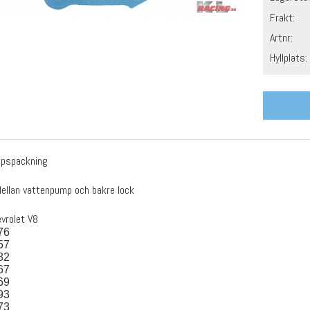
Frakt:
Artnr:
Hyllplats:
pspackning
Mellan vattenpump och bakre lock
evrolet V8
76
57
82
67
69
93
73