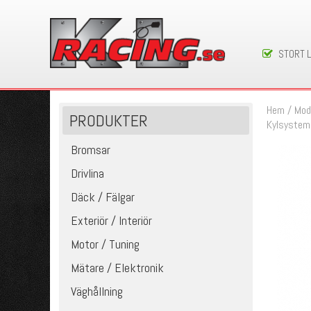
STORT 
Hem
/
Mod
PRODUKTER
Kylsystem
Bromsar
Drivlina
Däck / Fälgar
Exteriör / Interiör
Motor / Tuning
Mätare / Elektronik
Väghållning