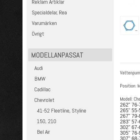
Reklam Artiklar
Specialdelar, Rea
Varumärken
Övrigt
MODELLANPASSAT
Audi
Vattenpum
BMW
Position: 
Cadillac
Modell: Ch
Chevrolet
262" 76-
41-52 Fleetline, Styline
265" 55-
267" 79-
150, 210
283" 57-
302" 67-
Bel Air
305" 76-
307" 68-