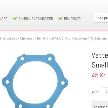
LAGER
SNABBA LEVERANSTIDER
BRA PRISER
ellanpassat
/
Chevrolet
/
Bel Air
/
Bel Air 65-70
/
Kylsystem
/
Vattenpump
Vatt
Smal
45
Kr
Antal:
Lagersta