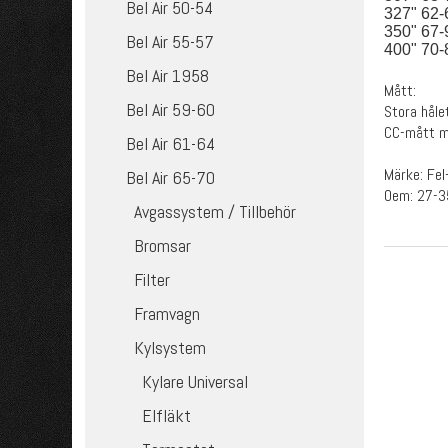
Bel Air 50-54
327" 62-
350" 67-
Bel Air 55-57
400" 70-
Bel Air 1958
Mått:
Bel Air 59-60
Stora hål
CC-mått me
Bel Air 61-64
Märke: Fel
Bel Air 65-70
Oem: 27-3
Avgassystem / Tillbehör
Bromsar
Filter
Framvagn
Kylsystem
Kylare Universal
Elfläkt