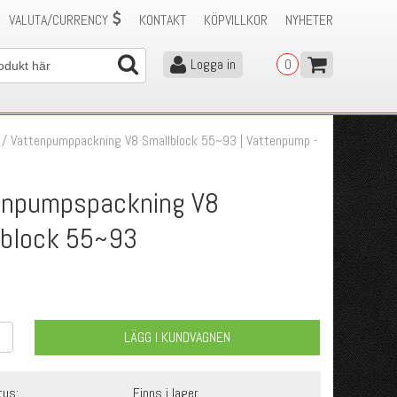
VALUTA/CURRENCY
KONTAKT
KÖPVILLKOR
NYHETER
Logga in
0
/
Vattenpumppackning V8 Smallblock 55~93 | Vattenpump -
enpumpspackning V8
lblock 55~93
LÄGG I KUNDVAGNEN
tus:
Finns i lager