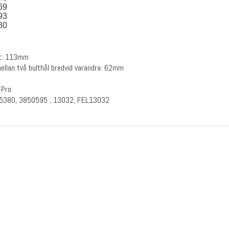
69
93
80
et: 113mm
llan två bulthål bredvid varandra: 62mm
-Pro
5380, 3850595 , 13032, FEL13032