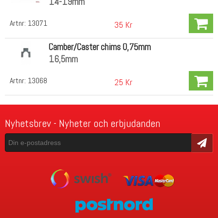
14-19mm
Artnr:
13071
35 Kr
Camber/Caster chims 0,75mm
16,5mm
Artnr:
13068
25 Kr
Nyhetsbrev - Nyheter och erbjudanden
Skicka