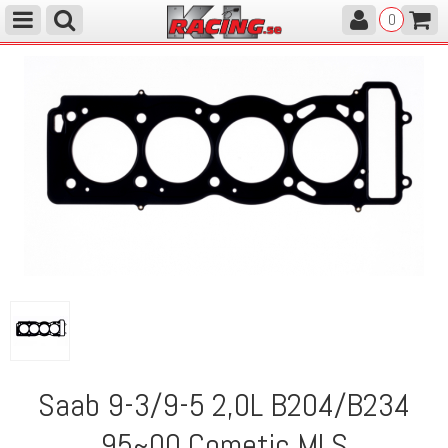
0
Saab 9-3/9-5 2,0L B204/B234
95~00 Cometic MLS