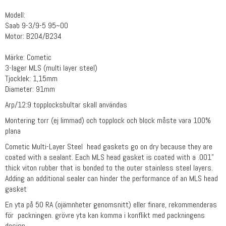
Modell:
Saab 9-3/9-5 95~00
Motor: B204/B234
Märke: Cometic
3-lager MLS (multi layer steel)
Tjocklek: 1,15mm
Diameter: 91mm
Arp/12:9 topplocksbultar skall användas
Montering torr (ej limmad) och topplock och block måste vara 100%
plana
Cometic Multi-Layer Steel head gaskets go on dry because they are
coated with a sealant. Each MLS head gasket is coated with a .001"
thick viton rubber that is bonded to the outer stainless steel layers.
Adding an additional sealer can hinder the performance of an MLS head
gasket
En yta på 50 RA (ojämnheter genomsnitt) eller finare, rekommenderas
för packningen. grövre yta kan komma i konflikt med packningens
design