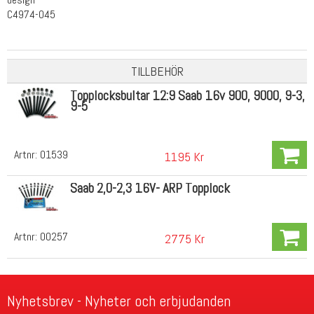
C4974-045
TILLBEHÖR
Topplocksbultar 12:9 Saab 16v 900, 9000, 9-3,
9-5
Artnr:
01539
1195 Kr
Saab 2,0-2,3 16V- ARP Topplock
Artnr:
00257
2775 Kr
Nyhetsbrev - Nyheter och erbjudanden