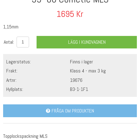
1695
Kr
1,15mm
Antal:
LÄGG I KUNDVAGNEN
Lagerstatus:
Finns i lager
Frakt:
Klass 4 - max 3 kg
Artnr:
19676
Hyllplats:
B3-1-1F1
FRÅGA OM PRODUKTEN
Topplockspackning MLS