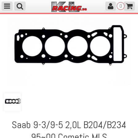
0
Saab 9-3/9-5 2,0L B204/B234
95~00 Cometic MLS