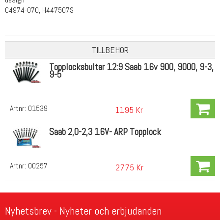
C4974-070, H447507S
TILLBEHÖR
Topplocksbultar 12:9 Saab 16v 900, 9000, 9-3,
9-5
Artnr:
01539
1195 Kr
Saab 2,0-2,3 16V- ARP Topplock
Artnr:
00257
2775 Kr
Nyhetsbrev - Nyheter och erbjudanden