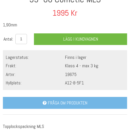
1995
Kr
1,90mm
Antal:
LÄGG I KUNDVAGNEN
Lagerstatus:
Finns i lager
Frakt:
Klass 4 - max 3 kg
Artnr:
19675
Hyllplats:
A12-8-5F1
FRÅGA OM PRODUKTEN
Topplockspackning MLS