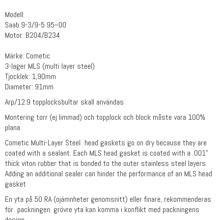
Modell:
Saab 9-3/9-5 95~00
Motor: B204/B234
Märke: Cometic
3-lager MLS (multi layer steel)
Tjocklek: 1,90mm
Diameter: 91mm
Arp/12:9 topplocksbultar skall användas
Montering torr (ej limmad) och topplock och block måste vara 100%
plana
Cometic Multi-Layer Steel head gaskets go on dry because they are
coated with a sealant. Each MLS head gasket is coated with a .001"
thick viton rubber that is bonded to the outer stainless steel layers.
Adding an additional sealer can hinder the performance of an MLS head
gasket
En yta på 50 RA (ojämnheter genomsnitt) eller finare, rekommenderas
för packningen. grövre yta kan komma i konflikt med packningens
design